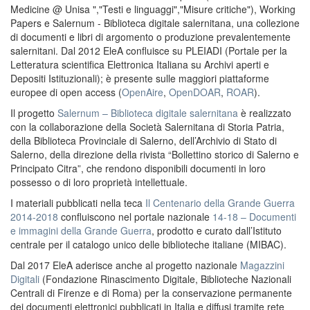
Medicine @ Unisa ","Testi e linguaggi","Misure critiche"), Working
Papers e Salernum - Biblioteca digitale salernitana, una collezione
di documenti e libri di argomento o produzione prevalentemente
salernitani. Dal 2012 EleA confluisce su PLEIADI (Portale per la
Letteratura scientifica Elettronica Italiana su Archivi aperti e
Depositi Istituzionali); è presente sulle maggiori piattaforme
europee di open access (
OpenAire
,
OpenDOAR
,
ROAR
).
Il progetto
Salernum – Biblioteca digitale salernitana
è realizzato
con la collaborazione della Società Salernitana di Storia Patria,
della Biblioteca Provinciale di Salerno, dell’Archivio di Stato di
Salerno, della direzione della rivista “Bollettino storico di Salerno e
Principato Citra”, che rendono disponibili documenti in loro
possesso o di loro proprietà intellettuale.
I materiali pubblicati nella teca
Il Centenario della Grande Guerra
2014-2018
confluiscono nel portale nazionale
14-18 – Documenti
e immagini della Grande Guerra
, prodotto e curato dall’Istituto
centrale per il catalogo unico delle biblioteche italiane (MIBAC).
Dal 2017 EleA aderisce anche al progetto nazionale
Magazzini
Digitali
(Fondazione Rinascimento Digitale, Biblioteche Nazionali
Centrali di Firenze e di Roma) per la conservazione permanente
dei documenti elettronici pubblicati in Italia e diffusi tramite rete