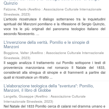
Quinzio
Falzone, Paolo
(
Avellino : Associazione Culturale Internazionale
Sinestesie
,
2023
)
L’articolo ricostruisce il dialogo sotterraneo tra le inquietudini
spirituali del Manzoni pomiliano e la riflessione di Sergio Quinzio,
voce tra le più originali del panorama teologico italiano del
secondo Novecento. ...
L'invenzione della verità. Pomilio e le sinopie di
Manzoni
Boggione, Valter
(
Avellino : Associazione Culturale Internazionale
Sinestesie
,
2023
)
Il saggio analizza il trattamento cui Pomilio sottopone i testi di
provenienza manzoniana nel romanzo Il Natale del 1833,
considerati alla stregua di sinopie e di frammenti a partire dai
quali si ricostruisce un ritratto ...
L'elaborazione teologica della "sventura": Pomilio,
Manzoni, il libro di Giobbe
Langella, Giuseppe
(
Avellino : Associazione Culturale
Internazionale Sinestesie
,
2023
)
Nel Natale del 1833 Pomilio cerca di calarsi nel dramma umano e