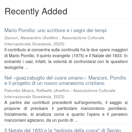
Recently Added
Mario Pomilio: uno scrittore e i segni dei tempi
Zaccuri, Alessandro
(
Avellino : Associazione Culturale
Internazionale Sinestesie
,
2023
)
Il contributo si concentra sulla continuità fra le due opere maggiori
di Mario Pomilio, Il quinto evangelio (1975) e Il Natale del 1833. In
entrambi i casi, infatti, la volontà di confrontarsi con le questioni
teologiche ...
Nel «guazzabuglio del cuore umano»: Manzoni, Pomilio
e il progetto di un nuovo umanesimo cristiano
Palumbo Mosca, Raffaello
(
Avellino : Associazione Culturale
Internazionale Sinestesie
,
2023
)
A partire dai contributi precedenti sull’argomento, il saggio si
propone di precisare il particolare manzonismo pomiliano.
Inizialmente, si analizza come e quanto l’opera e il pensiero
manzoniani agiscano, da un punto di ...
Il Natale del 1833 e la "teologia della croce" di Sergio