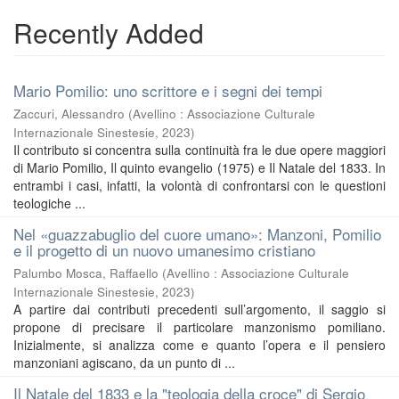
Recently Added
Mario Pomilio: uno scrittore e i segni dei tempi
Zaccuri, Alessandro
(
Avellino : Associazione Culturale
Internazionale Sinestesie
,
2023
)
Il contributo si concentra sulla continuità fra le due opere maggiori
di Mario Pomilio, Il quinto evangelio (1975) e Il Natale del 1833. In
entrambi i casi, infatti, la volontà di confrontarsi con le questioni
teologiche ...
Nel «guazzabuglio del cuore umano»: Manzoni, Pomilio
e il progetto di un nuovo umanesimo cristiano
Palumbo Mosca, Raffaello
(
Avellino : Associazione Culturale
Internazionale Sinestesie
,
2023
)
A partire dai contributi precedenti sull’argomento, il saggio si
propone di precisare il particolare manzonismo pomiliano.
Inizialmente, si analizza come e quanto l’opera e il pensiero
manzoniani agiscano, da un punto di ...
Il Natale del 1833 e la "teologia della croce" di Sergio