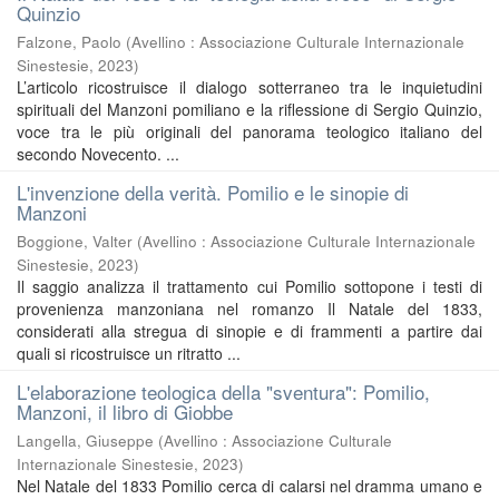
Quinzio
Falzone, Paolo
(
Avellino : Associazione Culturale Internazionale
Sinestesie
,
2023
)
L’articolo ricostruisce il dialogo sotterraneo tra le inquietudini
spirituali del Manzoni pomiliano e la riflessione di Sergio Quinzio,
voce tra le più originali del panorama teologico italiano del
secondo Novecento. ...
L'invenzione della verità. Pomilio e le sinopie di
Manzoni
Boggione, Valter
(
Avellino : Associazione Culturale Internazionale
Sinestesie
,
2023
)
Il saggio analizza il trattamento cui Pomilio sottopone i testi di
provenienza manzoniana nel romanzo Il Natale del 1833,
considerati alla stregua di sinopie e di frammenti a partire dai
quali si ricostruisce un ritratto ...
L'elaborazione teologica della "sventura": Pomilio,
Manzoni, il libro di Giobbe
Langella, Giuseppe
(
Avellino : Associazione Culturale
Internazionale Sinestesie
,
2023
)
Nel Natale del 1833 Pomilio cerca di calarsi nel dramma umano e