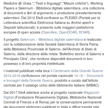
Medicine @ Unisa ","Testi e linguaggi","Misure critiche"), Working
Papers e Salernum - Biblioteca digitale salernitana, una collezione
di documenti e libri di argomento o produzione prevalentemente
salernitani. Dal 2012 EleA confluisce su PLEIADI (Portale per la
Letteratura scientifica Elettronica Italiana su Archivi aperti e
Depositi Istituzionali); è presente sulle maggiori piattaforme
europee di open access (
OpenAire
,
OpenDOAR
,
ROAR
).
Il progetto
Salernum – Biblioteca digitale salernitana
è realizzato
con la collaborazione della Società Salernitana di Storia Patria,
della Biblioteca Provinciale di Salerno, dell’Archivio di Stato di
Salerno, della direzione della rivista “Bollettino storico di Salerno e
Principato Citra”, che rendono disponibili documenti in loro
possesso o di loro proprietà intellettuale.
I materiali pubblicati nella teca
Il Centenario della Grande Guerra
2014-2018
confluiscono nel portale nazionale
14-18 – Documenti
e immagini della Grande Guerra
, prodotto e curato dall’Istituto
centrale per il catalogo unico delle biblioteche italiane (MIBAC).
Dal 2017 EleA aderisce anche al progetto nazionale
Magazzini
Digitali
(Fondazione Rinascimento Digitale, Biblioteche Nazionali
Centrali di Firenze e di Roma) per la conservazione permanente
dei documenti elettronici pubblicati in Italia e diffusi tramite rete