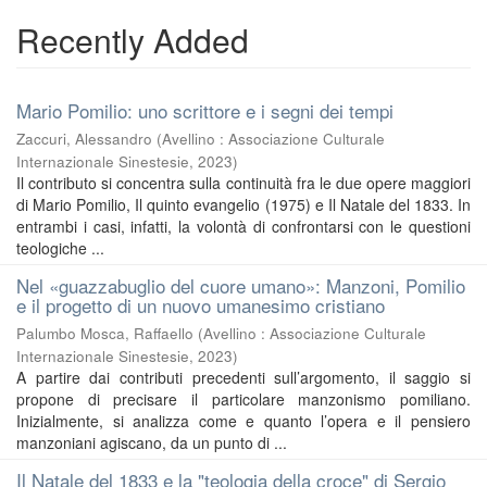
Recently Added
Mario Pomilio: uno scrittore e i segni dei tempi
Zaccuri, Alessandro
(
Avellino : Associazione Culturale
Internazionale Sinestesie
,
2023
)
Il contributo si concentra sulla continuità fra le due opere maggiori
di Mario Pomilio, Il quinto evangelio (1975) e Il Natale del 1833. In
entrambi i casi, infatti, la volontà di confrontarsi con le questioni
teologiche ...
Nel «guazzabuglio del cuore umano»: Manzoni, Pomilio
e il progetto di un nuovo umanesimo cristiano
Palumbo Mosca, Raffaello
(
Avellino : Associazione Culturale
Internazionale Sinestesie
,
2023
)
A partire dai contributi precedenti sull’argomento, il saggio si
propone di precisare il particolare manzonismo pomiliano.
Inizialmente, si analizza come e quanto l’opera e il pensiero
manzoniani agiscano, da un punto di ...
Il Natale del 1833 e la "teologia della croce" di Sergio