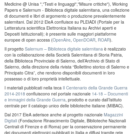
Medicine @ Unisa ","Testi e linguaggi","Misure critiche"), Working
Papers e Salernum - Biblioteca digitale salernitana, una collezione
di documenti e libri di argomento o produzione prevalentemente
salernitani. Dal 2012 EleA confluisce su PLEIADI (Portale per la
Letteratura scientifica Elettronica Italiana su Archivi aperti e
Depositi Istituzionali); è presente sulle maggiori piattaforme
europee di open access (
OpenAire
,
OpenDOAR
,
ROAR
).
Il progetto
Salernum – Biblioteca digitale salernitana
è realizzato
con la collaborazione della Società Salernitana di Storia Patria,
della Biblioteca Provinciale di Salerno, dell’Archivio di Stato di
Salerno, della direzione della rivista “Bollettino storico di Salerno e
Principato Citra”, che rendono disponibili documenti in loro
possesso o di loro proprietà intellettuale.
I materiali pubblicati nella teca
Il Centenario della Grande Guerra
2014-2018
confluiscono nel portale nazionale
14-18 – Documenti
e immagini della Grande Guerra
, prodotto e curato dall’Istituto
centrale per il catalogo unico delle biblioteche italiane (MIBAC).
Dal 2017 EleA aderisce anche al progetto nazionale
Magazzini
Digitali
(Fondazione Rinascimento Digitale, Biblioteche Nazionali
Centrali di Firenze e di Roma) per la conservazione permanente
dei documenti elettronici pubblicati in Italia e diffusi tramite rete