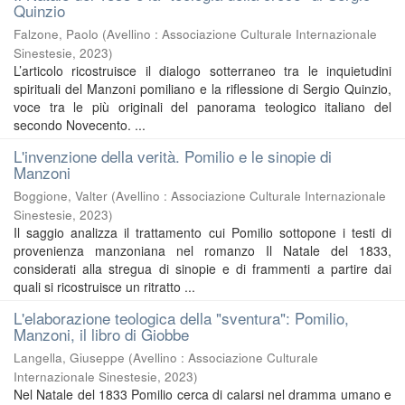
Quinzio
Falzone, Paolo
(
Avellino : Associazione Culturale Internazionale
Sinestesie
,
2023
)
L’articolo ricostruisce il dialogo sotterraneo tra le inquietudini
spirituali del Manzoni pomiliano e la riflessione di Sergio Quinzio,
voce tra le più originali del panorama teologico italiano del
secondo Novecento. ...
L'invenzione della verità. Pomilio e le sinopie di
Manzoni
Boggione, Valter
(
Avellino : Associazione Culturale Internazionale
Sinestesie
,
2023
)
Il saggio analizza il trattamento cui Pomilio sottopone i testi di
provenienza manzoniana nel romanzo Il Natale del 1833,
considerati alla stregua di sinopie e di frammenti a partire dai
quali si ricostruisce un ritratto ...
L'elaborazione teologica della "sventura": Pomilio,
Manzoni, il libro di Giobbe
Langella, Giuseppe
(
Avellino : Associazione Culturale
Internazionale Sinestesie
,
2023
)
Nel Natale del 1833 Pomilio cerca di calarsi nel dramma umano e