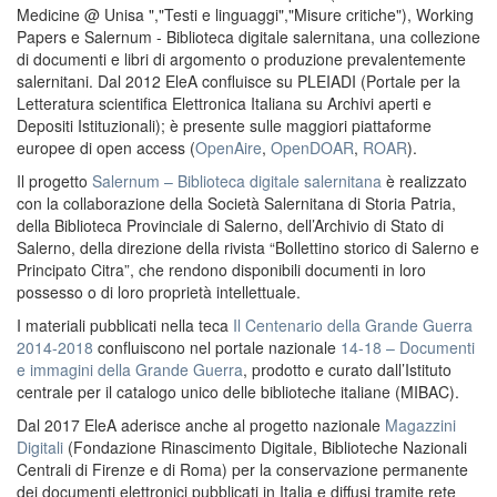
Medicine @ Unisa ","Testi e linguaggi","Misure critiche"), Working
Papers e Salernum - Biblioteca digitale salernitana, una collezione
di documenti e libri di argomento o produzione prevalentemente
salernitani. Dal 2012 EleA confluisce su PLEIADI (Portale per la
Letteratura scientifica Elettronica Italiana su Archivi aperti e
Depositi Istituzionali); è presente sulle maggiori piattaforme
europee di open access (
OpenAire
,
OpenDOAR
,
ROAR
).
Il progetto
Salernum – Biblioteca digitale salernitana
è realizzato
con la collaborazione della Società Salernitana di Storia Patria,
della Biblioteca Provinciale di Salerno, dell’Archivio di Stato di
Salerno, della direzione della rivista “Bollettino storico di Salerno e
Principato Citra”, che rendono disponibili documenti in loro
possesso o di loro proprietà intellettuale.
I materiali pubblicati nella teca
Il Centenario della Grande Guerra
2014-2018
confluiscono nel portale nazionale
14-18 – Documenti
e immagini della Grande Guerra
, prodotto e curato dall’Istituto
centrale per il catalogo unico delle biblioteche italiane (MIBAC).
Dal 2017 EleA aderisce anche al progetto nazionale
Magazzini
Digitali
(Fondazione Rinascimento Digitale, Biblioteche Nazionali
Centrali di Firenze e di Roma) per la conservazione permanente
dei documenti elettronici pubblicati in Italia e diffusi tramite rete