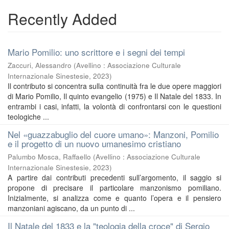
Recently Added
Mario Pomilio: uno scrittore e i segni dei tempi
Zaccuri, Alessandro
(
Avellino : Associazione Culturale
Internazionale Sinestesie
,
2023
)
Il contributo si concentra sulla continuità fra le due opere maggiori
di Mario Pomilio, Il quinto evangelio (1975) e Il Natale del 1833. In
entrambi i casi, infatti, la volontà di confrontarsi con le questioni
teologiche ...
Nel «guazzabuglio del cuore umano»: Manzoni, Pomilio
e il progetto di un nuovo umanesimo cristiano
Palumbo Mosca, Raffaello
(
Avellino : Associazione Culturale
Internazionale Sinestesie
,
2023
)
A partire dai contributi precedenti sull’argomento, il saggio si
propone di precisare il particolare manzonismo pomiliano.
Inizialmente, si analizza come e quanto l’opera e il pensiero
manzoniani agiscano, da un punto di ...
Il Natale del 1833 e la "teologia della croce" di Sergio