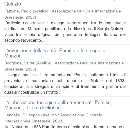
Quinzio
Falzone, Paolo
(
Avellino : Associazione Culturale Internazionale
Sinestesie
,
2023
)
L’articolo ricostruisce il dialogo sotterraneo tra le inquietudini
spirituali del Manzoni pomiliano e la riflessione di Sergio Quinzio,
voce tra le più originali del panorama teologico italiano del
secondo Novecento. ...
L'invenzione della verità. Pomilio e le sinopie di
Manzoni
Boggione, Valter
(
Avellino : Associazione Culturale Internazionale
Sinestesie
,
2023
)
Il saggio analizza il trattamento cui Pomilio sottopone i testi di
provenienza manzoniana nel romanzo Il Natale del 1833,
considerati alla stregua di sinopie e di frammenti a partire dai
quali si ricostruisce un ritratto ...
L'elaborazione teologica della "sventura": Pomilio,
Manzoni, il libro di Giobbe
Langella, Giuseppe
(
Avellino : Associazione Culturale
Internazionale Sinestesie
,
2023
)
Nel Natale del 1833 Pomilio cerca di calarsi nel dramma umano e