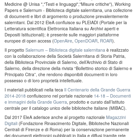
Medicine @ Unisa ","Testi e linguaggi","Misure critiche"), Working
Papers e Salernum - Biblioteca digitale salernitana, una collezione
di documenti e libri di argomento o produzione prevalentemente
salernitani. Dal 2012 EleA confluisce su PLEIADI (Portale per la
Letteratura scientifica Elettronica Italiana su Archivi aperti e
Depositi Istituzionali); è presente sulle maggiori piattaforme
europee di open access (
OpenAire
,
OpenDOAR
,
ROAR
).
Il progetto
Salernum – Biblioteca digitale salernitana
è realizzato
con la collaborazione della Società Salernitana di Storia Patria,
della Biblioteca Provinciale di Salerno, dell’Archivio di Stato di
Salerno, della direzione della rivista “Bollettino storico di Salerno e
Principato Citra”, che rendono disponibili documenti in loro
possesso o di loro proprietà intellettuale.
I materiali pubblicati nella teca
Il Centenario della Grande Guerra
2014-2018
confluiscono nel portale nazionale
14-18 – Documenti
e immagini della Grande Guerra
, prodotto e curato dall’Istituto
centrale per il catalogo unico delle biblioteche italiane (MIBAC).
Dal 2017 EleA aderisce anche al progetto nazionale
Magazzini
Digitali
(Fondazione Rinascimento Digitale, Biblioteche Nazionali
Centrali di Firenze e di Roma) per la conservazione permanente
dei documenti elettronici pubblicati in Italia e diffusi tramite rete