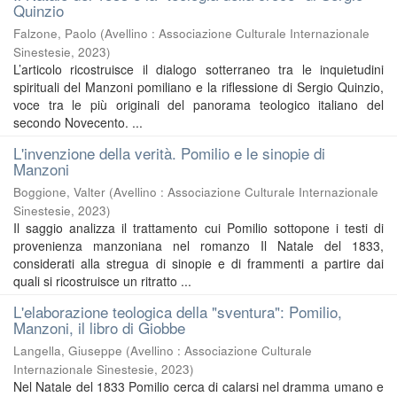
Quinzio
Falzone, Paolo
(
Avellino : Associazione Culturale Internazionale
Sinestesie
,
2023
)
L’articolo ricostruisce il dialogo sotterraneo tra le inquietudini
spirituali del Manzoni pomiliano e la riflessione di Sergio Quinzio,
voce tra le più originali del panorama teologico italiano del
secondo Novecento. ...
L'invenzione della verità. Pomilio e le sinopie di
Manzoni
Boggione, Valter
(
Avellino : Associazione Culturale Internazionale
Sinestesie
,
2023
)
Il saggio analizza il trattamento cui Pomilio sottopone i testi di
provenienza manzoniana nel romanzo Il Natale del 1833,
considerati alla stregua di sinopie e di frammenti a partire dai
quali si ricostruisce un ritratto ...
L'elaborazione teologica della "sventura": Pomilio,
Manzoni, il libro di Giobbe
Langella, Giuseppe
(
Avellino : Associazione Culturale
Internazionale Sinestesie
,
2023
)
Nel Natale del 1833 Pomilio cerca di calarsi nel dramma umano e