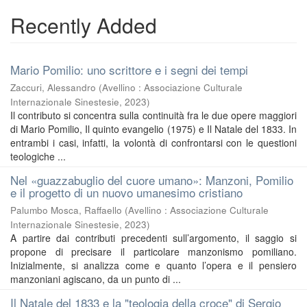
Recently Added
Mario Pomilio: uno scrittore e i segni dei tempi
Zaccuri, Alessandro
(
Avellino : Associazione Culturale
Internazionale Sinestesie
,
2023
)
Il contributo si concentra sulla continuità fra le due opere maggiori
di Mario Pomilio, Il quinto evangelio (1975) e Il Natale del 1833. In
entrambi i casi, infatti, la volontà di confrontarsi con le questioni
teologiche ...
Nel «guazzabuglio del cuore umano»: Manzoni, Pomilio
e il progetto di un nuovo umanesimo cristiano
Palumbo Mosca, Raffaello
(
Avellino : Associazione Culturale
Internazionale Sinestesie
,
2023
)
A partire dai contributi precedenti sull’argomento, il saggio si
propone di precisare il particolare manzonismo pomiliano.
Inizialmente, si analizza come e quanto l’opera e il pensiero
manzoniani agiscano, da un punto di ...
Il Natale del 1833 e la "teologia della croce" di Sergio