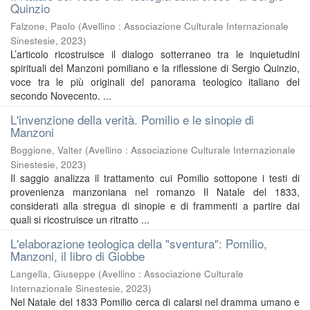
Quinzio
Falzone, Paolo
(
Avellino : Associazione Culturale Internazionale
Sinestesie
,
2023
)
L’articolo ricostruisce il dialogo sotterraneo tra le inquietudini
spirituali del Manzoni pomiliano e la riflessione di Sergio Quinzio,
voce tra le più originali del panorama teologico italiano del
secondo Novecento. ...
L'invenzione della verità. Pomilio e le sinopie di
Manzoni
Boggione, Valter
(
Avellino : Associazione Culturale Internazionale
Sinestesie
,
2023
)
Il saggio analizza il trattamento cui Pomilio sottopone i testi di
provenienza manzoniana nel romanzo Il Natale del 1833,
considerati alla stregua di sinopie e di frammenti a partire dai
quali si ricostruisce un ritratto ...
L'elaborazione teologica della "sventura": Pomilio,
Manzoni, il libro di Giobbe
Langella, Giuseppe
(
Avellino : Associazione Culturale
Internazionale Sinestesie
,
2023
)
Nel Natale del 1833 Pomilio cerca di calarsi nel dramma umano e