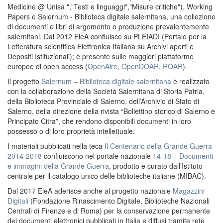
Medicine @ Unisa ","Testi e linguaggi","Misure critiche"), Working
Papers e Salernum - Biblioteca digitale salernitana, una collezione
di documenti e libri di argomento o produzione prevalentemente
salernitani. Dal 2012 EleA confluisce su PLEIADI (Portale per la
Letteratura scientifica Elettronica Italiana su Archivi aperti e
Depositi Istituzionali); è presente sulle maggiori piattaforme
europee di open access (
OpenAire
,
OpenDOAR
,
ROAR
).
Il progetto
Salernum – Biblioteca digitale salernitana
è realizzato
con la collaborazione della Società Salernitana di Storia Patria,
della Biblioteca Provinciale di Salerno, dell’Archivio di Stato di
Salerno, della direzione della rivista “Bollettino storico di Salerno e
Principato Citra”, che rendono disponibili documenti in loro
possesso o di loro proprietà intellettuale.
I materiali pubblicati nella teca
Il Centenario della Grande Guerra
2014-2018
confluiscono nel portale nazionale
14-18 – Documenti
e immagini della Grande Guerra
, prodotto e curato dall’Istituto
centrale per il catalogo unico delle biblioteche italiane (MIBAC).
Dal 2017 EleA aderisce anche al progetto nazionale
Magazzini
Digitali
(Fondazione Rinascimento Digitale, Biblioteche Nazionali
Centrali di Firenze e di Roma) per la conservazione permanente
dei documenti elettronici pubblicati in Italia e diffusi tramite rete