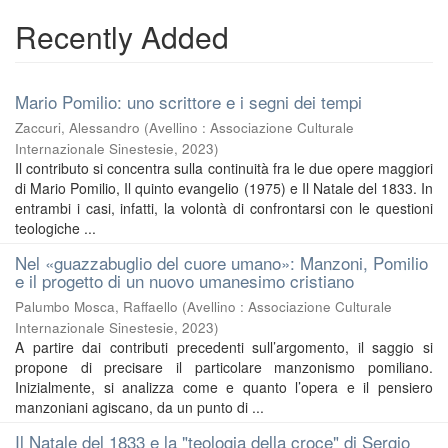
Recently Added
Mario Pomilio: uno scrittore e i segni dei tempi
Zaccuri, Alessandro
(
Avellino : Associazione Culturale
Internazionale Sinestesie
,
2023
)
Il contributo si concentra sulla continuità fra le due opere maggiori
di Mario Pomilio, Il quinto evangelio (1975) e Il Natale del 1833. In
entrambi i casi, infatti, la volontà di confrontarsi con le questioni
teologiche ...
Nel «guazzabuglio del cuore umano»: Manzoni, Pomilio
e il progetto di un nuovo umanesimo cristiano
Palumbo Mosca, Raffaello
(
Avellino : Associazione Culturale
Internazionale Sinestesie
,
2023
)
A partire dai contributi precedenti sull’argomento, il saggio si
propone di precisare il particolare manzonismo pomiliano.
Inizialmente, si analizza come e quanto l’opera e il pensiero
manzoniani agiscano, da un punto di ...
Il Natale del 1833 e la "teologia della croce" di Sergio