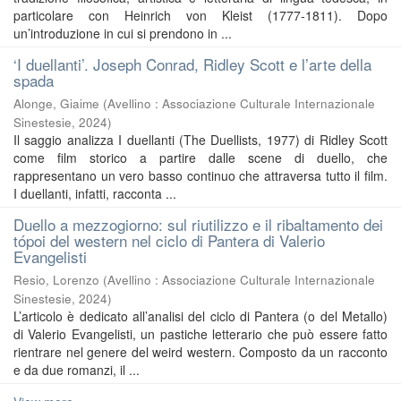
particolare con Heinrich von Kleist (1777-1811). Dopo
un’introduzione in cui si prendono in ...
‘I duellanti’. Joseph Conrad, Ridley Scott e l’arte della
spada
Alonge, Giaime
(
Avellino : Associazione Culturale Internazionale
Sinestesie
,
2024
)
Il saggio analizza I duellanti (The Duellists, 1977) di Ridley Scott
come film storico a partire dalle scene di duello, che
rappresentano un vero basso continuo che attraversa tutto il film.
I duellanti, infatti, racconta ...
Duello a mezzogiorno: sul riutilizzo e il ribaltamento dei
tópoi del western nel ciclo di Pantera di Valerio
Evangelisti
Resio, Lorenzo
(
Avellino : Associazione Culturale Internazionale
Sinestesie
,
2024
)
L’articolo è dedicato all’analisi del ciclo di Pantera (o del Metallo)
di Valerio Evangelisti, un pastiche letterario che può essere fatto
rientrare nel genere del weird western. Composto da un racconto
e da due romanzi, il ...