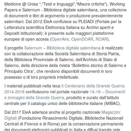
Medicine @ Unisa ","Testi e linguaggi","Misure critiche"), Working
Papers e Salernum - Biblioteca digitale salernitana, una collezione
di documenti e libri di argomento o produzione prevalentemente
salernitani. Dal 2012 EleA confluisce su PLEIADI (Portale per la
Letteratura scientifica Elettronica Italiana su Archivi aperti e
Depositi Istituzionali); è presente sulle maggiori piattaforme
europee di open access (
OpenAire
,
OpenDOAR
,
ROAR
).
Il progetto
Salernum – Biblioteca digitale salernitana
è realizzato
con la collaborazione della Società Salernitana di Storia Patria,
della Biblioteca Provinciale di Salerno, dell’Archivio di Stato di
Salerno, della direzione della rivista “Bollettino storico di Salerno e
Principato Citra”, che rendono disponibili documenti in loro
possesso o di loro proprietà intellettuale.
I materiali pubblicati nella teca
Il Centenario della Grande Guerra
2014-2018
confluiscono nel portale nazionale
14-18 – Documenti
e immagini della Grande Guerra
, prodotto e curato dall’Istituto
centrale per il catalogo unico delle biblioteche italiane (MIBAC).
Dal 2017 EleA aderisce anche al progetto nazionale
Magazzini
Digitali
(Fondazione Rinascimento Digitale, Biblioteche Nazionali
Centrali di Firenze e di Roma) per la conservazione permanente
dei documenti elettronici pubblicati in Italia e diffusi tramite rete