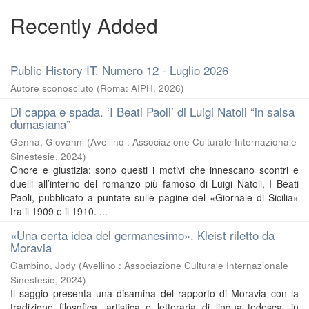
Recently Added
Public History IT. Numero 12 - Luglio 2026
Autore sconosciuto
(
Roma: AIPH
,
2026
)
Di cappa e spada. ‘I Beati Paoli’ di Luigi Natoli “in salsa
dumasiana”
Genna, Giovanni
(
Avellino : Associazione Culturale Internazionale
Sinestesie
,
2024
)
Onore e giustizia: sono questi i motivi che innescano scontri e
duelli all’interno del romanzo più famoso di Luigi Natoli, I Beati
Paoli, pubblicato a puntate sulle pagine del «Giornale di Sicilia»
tra il 1909 e il 1910. ...
«Una certa idea del germanesimo». Kleist riletto da
Moravia
Gambino, Jody
(
Avellino : Associazione Culturale Internazionale
Sinestesie
,
2024
)
Il saggio presenta una disamina del rapporto di Moravia con la
tradizione filosofica, artistica e letteraria di lingua tedesca, in