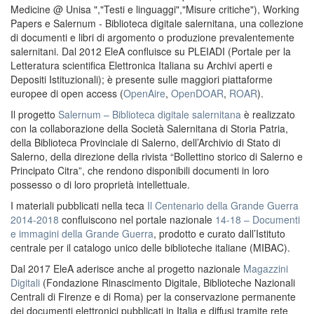
Medicine @ Unisa ","Testi e linguaggi","Misure critiche"), Working
Papers e Salernum - Biblioteca digitale salernitana, una collezione
di documenti e libri di argomento o produzione prevalentemente
salernitani. Dal 2012 EleA confluisce su PLEIADI (Portale per la
Letteratura scientifica Elettronica Italiana su Archivi aperti e
Depositi Istituzionali); è presente sulle maggiori piattaforme
europee di open access (
OpenAire
,
OpenDOAR
,
ROAR
).
Il progetto
Salernum – Biblioteca digitale salernitana
è realizzato
con la collaborazione della Società Salernitana di Storia Patria,
della Biblioteca Provinciale di Salerno, dell’Archivio di Stato di
Salerno, della direzione della rivista “Bollettino storico di Salerno e
Principato Citra”, che rendono disponibili documenti in loro
possesso o di loro proprietà intellettuale.
I materiali pubblicati nella teca
Il Centenario della Grande Guerra
2014-2018
confluiscono nel portale nazionale
14-18 – Documenti
e immagini della Grande Guerra
, prodotto e curato dall’Istituto
centrale per il catalogo unico delle biblioteche italiane (MIBAC).
Dal 2017 EleA aderisce anche al progetto nazionale
Magazzini
Digitali
(Fondazione Rinascimento Digitale, Biblioteche Nazionali
Centrali di Firenze e di Roma) per la conservazione permanente
dei documenti elettronici pubblicati in Italia e diffusi tramite rete