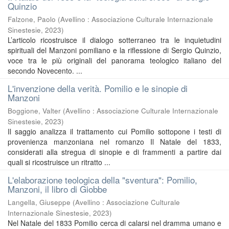
Quinzio
Falzone, Paolo
(
Avellino : Associazione Culturale Internazionale
Sinestesie
,
2023
)
L’articolo ricostruisce il dialogo sotterraneo tra le inquietudini
spirituali del Manzoni pomiliano e la riflessione di Sergio Quinzio,
voce tra le più originali del panorama teologico italiano del
secondo Novecento. ...
L'invenzione della verità. Pomilio e le sinopie di
Manzoni
Boggione, Valter
(
Avellino : Associazione Culturale Internazionale
Sinestesie
,
2023
)
Il saggio analizza il trattamento cui Pomilio sottopone i testi di
provenienza manzoniana nel romanzo Il Natale del 1833,
considerati alla stregua di sinopie e di frammenti a partire dai
quali si ricostruisce un ritratto ...
L'elaborazione teologica della "sventura": Pomilio,
Manzoni, il libro di Giobbe
Langella, Giuseppe
(
Avellino : Associazione Culturale
Internazionale Sinestesie
,
2023
)
Nel Natale del 1833 Pomilio cerca di calarsi nel dramma umano e