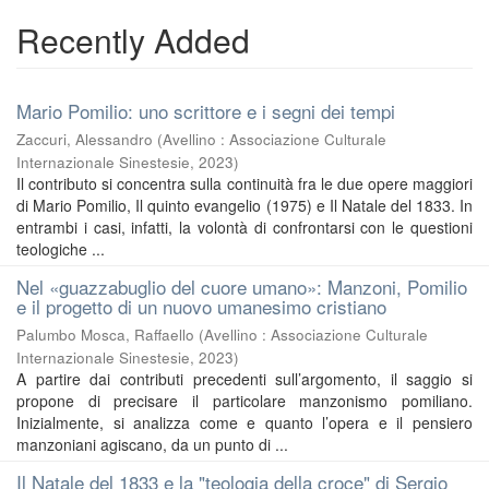
Recently Added
Mario Pomilio: uno scrittore e i segni dei tempi
Zaccuri, Alessandro
(
Avellino : Associazione Culturale
Internazionale Sinestesie
,
2023
)
Il contributo si concentra sulla continuità fra le due opere maggiori
di Mario Pomilio, Il quinto evangelio (1975) e Il Natale del 1833. In
entrambi i casi, infatti, la volontà di confrontarsi con le questioni
teologiche ...
Nel «guazzabuglio del cuore umano»: Manzoni, Pomilio
e il progetto di un nuovo umanesimo cristiano
Palumbo Mosca, Raffaello
(
Avellino : Associazione Culturale
Internazionale Sinestesie
,
2023
)
A partire dai contributi precedenti sull’argomento, il saggio si
propone di precisare il particolare manzonismo pomiliano.
Inizialmente, si analizza come e quanto l’opera e il pensiero
manzoniani agiscano, da un punto di ...
Il Natale del 1833 e la "teologia della croce" di Sergio