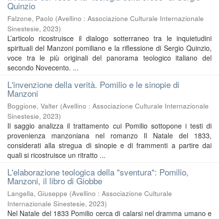
Quinzio
Falzone, Paolo
(
Avellino : Associazione Culturale Internazionale
Sinestesie
,
2023
)
L’articolo ricostruisce il dialogo sotterraneo tra le inquietudini
spirituali del Manzoni pomiliano e la riflessione di Sergio Quinzio,
voce tra le più originali del panorama teologico italiano del
secondo Novecento. ...
L'invenzione della verità. Pomilio e le sinopie di
Manzoni
Boggione, Valter
(
Avellino : Associazione Culturale Internazionale
Sinestesie
,
2023
)
Il saggio analizza il trattamento cui Pomilio sottopone i testi di
provenienza manzoniana nel romanzo Il Natale del 1833,
considerati alla stregua di sinopie e di frammenti a partire dai
quali si ricostruisce un ritratto ...
L'elaborazione teologica della "sventura": Pomilio,
Manzoni, il libro di Giobbe
Langella, Giuseppe
(
Avellino : Associazione Culturale
Internazionale Sinestesie
,
2023
)
Nel Natale del 1833 Pomilio cerca di calarsi nel dramma umano e