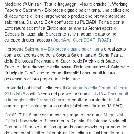
Medicine @ Unisa ","Testi e linguaggi","Misure critiche"), Working
Papers e Salernum - Biblioteca digitale salernitana, una collezione
di documenti e libri di argomento o produzione prevalentemente
salernitani. Dal 2012 EleA confluisce su PLEIADI (Portale per la
Letteratura scientifica Elettronica Italiana su Archivi aperti e
Depositi Istituzionali); è presente sulle maggiori piattaforme
europee di open access (
OpenAire
,
OpenDOAR
,
ROAR
).
Il progetto
Salernum – Biblioteca digitale salernitana
è realizzato
con la collaborazione della Società Salernitana di Storia Patria,
della Biblioteca Provinciale di Salerno, dell’Archivio di Stato di
Salerno, della direzione della rivista “Bollettino storico di Salerno e
Principato Citra”, che rendono disponibili documenti in loro
possesso o di loro proprietà intellettuale.
I materiali pubblicati nella teca
Il Centenario della Grande Guerra
2014-2018
confluiscono nel portale nazionale
14-18 – Documenti
e immagini della Grande Guerra
, prodotto e curato dall’Istituto
centrale per il catalogo unico delle biblioteche italiane (MIBAC).
Dal 2017 EleA aderisce anche al progetto nazionale
Magazzini
Digitali
(Fondazione Rinascimento Digitale, Biblioteche Nazionali
Centrali di Firenze e di Roma) per la conservazione permanente
dei documenti elettronici pubblicati in Italia e diffusi tramite rete