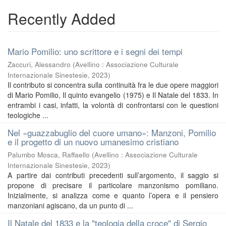
Recently Added
Mario Pomilio: uno scrittore e i segni dei tempi
Zaccuri, Alessandro
(
Avellino : Associazione Culturale
Internazionale Sinestesie
,
2023
)
Il contributo si concentra sulla continuità fra le due opere maggiori
di Mario Pomilio, Il quinto evangelio (1975) e Il Natale del 1833. In
entrambi i casi, infatti, la volontà di confrontarsi con le questioni
teologiche ...
Nel «guazzabuglio del cuore umano»: Manzoni, Pomilio
e il progetto di un nuovo umanesimo cristiano
Palumbo Mosca, Raffaello
(
Avellino : Associazione Culturale
Internazionale Sinestesie
,
2023
)
A partire dai contributi precedenti sull’argomento, il saggio si
propone di precisare il particolare manzonismo pomiliano.
Inizialmente, si analizza come e quanto l’opera e il pensiero
manzoniani agiscano, da un punto di ...
Il Natale del 1833 e la "teologia della croce" di Sergio