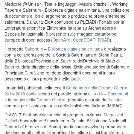
Medicine @ Unisa ","Testi e linguaggi","Misure critiche"), Working
Papers e Salernum - Biblioteca digitale salernitana, una collezione
di documenti e libri di argomento o produzione prevalentemente
salernitani. Dal 2012 EleA confluisce su PLEIADI (Portale per la
Letteratura scientifica Elettronica Italiana su Archivi aperti e
Depositi Istituzionali); è presente sulle maggiori piattaforme
europee di open access (
OpenAire
,
OpenDOAR
,
ROAR
).
Il progetto
Salernum – Biblioteca digitale salernitana
è realizzato
con la collaborazione della Società Salernitana di Storia Patria,
della Biblioteca Provinciale di Salerno, dell’Archivio di Stato di
Salerno, della direzione della rivista “Bollettino storico di Salerno e
Principato Citra”, che rendono disponibili documenti in loro
possesso o di loro proprietà intellettuale.
I materiali pubblicati nella teca
Il Centenario della Grande Guerra
2014-2018
confluiscono nel portale nazionale
14-18 – Documenti
e immagini della Grande Guerra
, prodotto e curato dall’Istituto
centrale per il catalogo unico delle biblioteche italiane (MIBAC).
Dal 2017 EleA aderisce anche al progetto nazionale
Magazzini
Digitali
(Fondazione Rinascimento Digitale, Biblioteche Nazionali
Centrali di Firenze e di Roma) per la conservazione permanente
dei documenti elettronici pubblicati in Italia e diffusi tramite rete