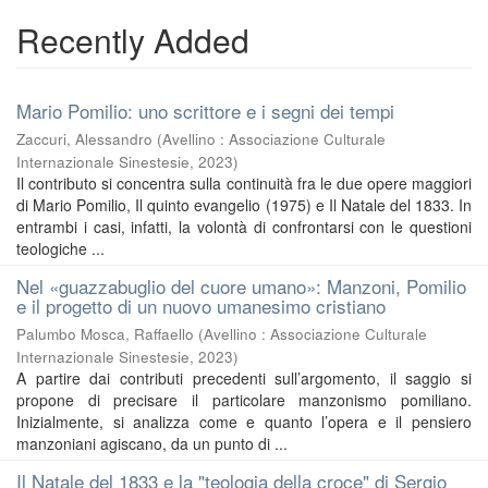
Recently Added
Mario Pomilio: uno scrittore e i segni dei tempi
Zaccuri, Alessandro
(
Avellino : Associazione Culturale
Internazionale Sinestesie
,
2023
)
Il contributo si concentra sulla continuità fra le due opere maggiori
di Mario Pomilio, Il quinto evangelio (1975) e Il Natale del 1833. In
entrambi i casi, infatti, la volontà di confrontarsi con le questioni
teologiche ...
Nel «guazzabuglio del cuore umano»: Manzoni, Pomilio
e il progetto di un nuovo umanesimo cristiano
Palumbo Mosca, Raffaello
(
Avellino : Associazione Culturale
Internazionale Sinestesie
,
2023
)
A partire dai contributi precedenti sull’argomento, il saggio si
propone di precisare il particolare manzonismo pomiliano.
Inizialmente, si analizza come e quanto l’opera e il pensiero
manzoniani agiscano, da un punto di ...
Il Natale del 1833 e la "teologia della croce" di Sergio