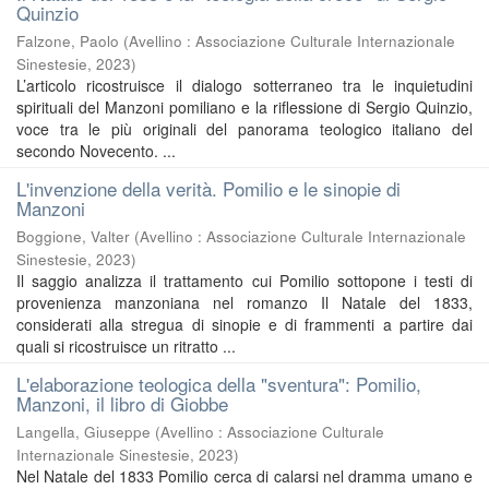
Quinzio
Falzone, Paolo
(
Avellino : Associazione Culturale Internazionale
Sinestesie
,
2023
)
L’articolo ricostruisce il dialogo sotterraneo tra le inquietudini
spirituali del Manzoni pomiliano e la riflessione di Sergio Quinzio,
voce tra le più originali del panorama teologico italiano del
secondo Novecento. ...
L'invenzione della verità. Pomilio e le sinopie di
Manzoni
Boggione, Valter
(
Avellino : Associazione Culturale Internazionale
Sinestesie
,
2023
)
Il saggio analizza il trattamento cui Pomilio sottopone i testi di
provenienza manzoniana nel romanzo Il Natale del 1833,
considerati alla stregua di sinopie e di frammenti a partire dai
quali si ricostruisce un ritratto ...
L'elaborazione teologica della "sventura": Pomilio,
Manzoni, il libro di Giobbe
Langella, Giuseppe
(
Avellino : Associazione Culturale
Internazionale Sinestesie
,
2023
)
Nel Natale del 1833 Pomilio cerca di calarsi nel dramma umano e