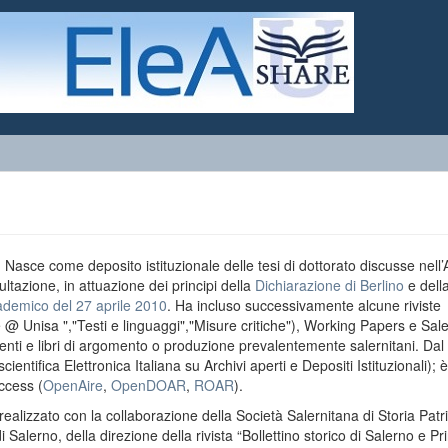
o. Nasce come deposito istituzionale delle tesi di dottorato discusse nell
ultazione, in attuazione dei principi della
Dichiarazione di Berlino
e dell
ademico del 27 aprile 2010
. Ha incluso successivamente alcune riviste
e @ Unisa ","Testi e linguaggi","Misure critiche"), Working Papers e Sal
menti e libri di argomento o produzione prevalentemente salernitani. Da
entifica Elettronica Italiana su Archivi aperti e Depositi Istituzionali); è
ccess (
OpenAire
,
OpenDOAR
,
ROAR
).
realizzato con la collaborazione della Società Salernitana di Storia Patri
di Salerno, della direzione della rivista “Bollettino storico di Salerno e Pr