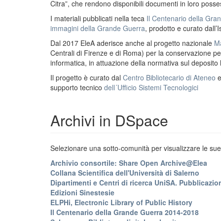
Citra”, che rendono disponibili documenti in loro possess
I materiali pubblicati nella teca
Il Centenario della Gr
immagini della Grande Guerra
, prodotto e curato dall’I
Dal 2017 EleA aderisce anche al progetto nazionale
Ma
Centrali di Firenze e di Roma) per la conservazione perm
informatica, in attuazione della normativa sul deposito
Il progetto è curato dal
Centro Bibliotecario di Ateneo
supporto tecnico
dell´Ufficio Sistemi Tecnologici
Archivi in DSpace
Selezionare una sotto-comunità per visualizzare le sue 
Archivio consortile: Share Open Archive@Elea
Collana Scientifica dell'Università di Salerno
Dipartimenti e Centri di ricerca UniSA. Pubblicazion
Edizioni Sinestesie
ELPHi, Electronic Library of Public History
Il Centenario della Grande Guerra 2014-2018