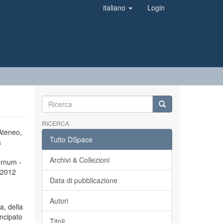
italiano
Login
RICERCA
’Ateneo,
Tutto DSpace
a
Archivi & Collezioni
ernum -
l 2012
Data di pubblicazione
Autori
a, della
incipato
Titoli