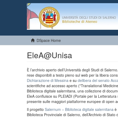
DSpace Home
EleA@Unisa
È l’archivio aperto dell’Università degli Studi di Salern
rese disponibili a testo pieno sul web per la libera cons
Dichiarazione di Messina
e su
delibera del senato Acc
scientifiche ad accesso aperto ("Translational Medicin
Biblioteca digitale salernitana, una collezione di docu
EleA confluisce su PLEIADI (Portale per la Letteratura sci
presente sulle maggiori piattaforme europee di open a
Il progetto
Salernum – Biblioteca digitale salernitana
è 
Biblioteca Provinciale di Salerno, dell’Archivio di Stato 