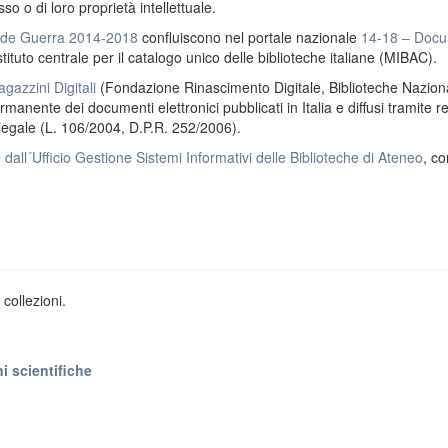
o o di loro proprietà intellettuale.
ande Guerra 2014-2018
confluiscono nel portale nazionale
14-18 – Docu
stituto centrale per il catalogo unico delle biblioteche italiane (MIBAC).
gazzini Digitali
(Fondazione Rinascimento Digitale, Biblioteche Naziona
anente dei documenti elettronici pubblicati in Italia e diffusi tramite r
 legale (L. 106/2004, D.P.R. 252/2006).
e
dall´Ufficio Gestione Sistemi Informativi delle Biblioteche di Ateneo
, co
collezioni.
i scientifiche