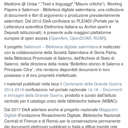
Medicine @ Unisa ","Testi e linguaggi","Misure critiche"), Working
Papers e Salernum - Biblioteca digitale salernitana, una collezione
di documenti e libri di argomento o produzione prevalentemente
salernitani. Dal 2012 EleA confluisce su PLEIADI (Portale per la
Letteratura scientifica Elettronica Italiana su Archivi aperti e
Depositi Istituzionali); è presente sulle maggiori piattaforme
europee di open access (
OpenAire
,
OpenDOAR
,
ROAR
).
Il progetto
Salernum – Biblioteca digitale salernitana
è realizzato
con la collaborazione della Società Salernitana di Storia Patria,
della Biblioteca Provinciale di Salerno, dell’Archivio di Stato di
Salerno, della direzione della rivista “Bollettino storico di Salerno e
Principato Citra”, che rendono disponibili documenti in loro
possesso o di loro proprietà intellettuale.
I materiali pubblicati nella teca
Il Centenario della Grande Guerra
2014-2018
confluiscono nel portale nazionale
14-18 – Documenti
e immagini della Grande Guerra
, prodotto e curato dall’Istituto
centrale per il catalogo unico delle biblioteche italiane (MIBAC).
Dal 2017 EleA aderisce anche al progetto nazionale
Magazzini
Digitali
(Fondazione Rinascimento Digitale, Biblioteche Nazionali
Centrali di Firenze e di Roma) per la conservazione permanente
dei documenti elettronici pubblicati in Italia e diffusi tramite rete