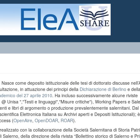
o. Nasce come deposito istituzionale delle tesi di dottorato discusse nell
ultazione, in attuazione dei principi della
Dichiarazione di Berlino
e dell
ademico del 27 aprile 2010
. Ha incluso successivamente alcune riviste
e @ Unisa ","Testi e linguaggi","Misure critiche"), Working Papers e Sal
menti e libri di argomento o produzione prevalentemente salernitani. Da
entifica Elettronica Italiana su Archivi aperti e Depositi Istituzionali); è
ccess (
OpenAire
,
OpenDOAR
,
ROAR
).
realizzato con la collaborazione della Società Salernitana di Storia Patri
di Salerno, della direzione della rivista “Bollettino storico di Salerno e Pr