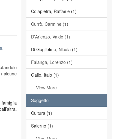
Colapietra, Raffaele (1)
Currò, Carmine (1)
D'Arienzo, Valdo (1)
na
Di Guglielmo, Nicola (1)
Falanga, Lorenzo (1)
mutandolo
on alcune
Gallo, Italo (1)
... View More
Soggetto
 famiglia
ll’altra,
Cultura (1)
Salerno (1)
... View More