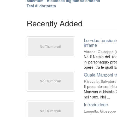
Salernum - Biblioteca digitale salernitana
Tesi di dottorato
Recently Added
Le «due tensioni»
infame
Varone, Giuseppe
(
Ne Il Natale del 18
in personaggio prot
opere, tra le quali la 
Quale Manzoni tr
Ritrovato, Salvatore
Il presente contrib
Manzoni di Natalia G
nel 1983. Nel ...
Introduzione
Langella, Giuseppe