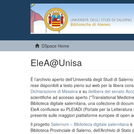
DSpace Home
EleA@Unisa
È l’archivio aperto dell’Università degli Studi di Salern
rese disponibili a testo pieno sul web per la libera cons
Dichiarazione di Messina
e su
delibera del senato Acc
scientifiche ad accesso aperto ("Translational Medicin
Biblioteca digitale salernitana, una collezione di docu
EleA confluisce su PLEIADI (Portale per la Letteratura sci
presente sulle maggiori piattaforme europee di open a
Il progetto
Salernum – Biblioteca digitale salernitana
è 
Biblioteca Provinciale di Salerno, dell’Archivio di Stato 