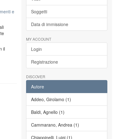
menti e
Soggetti
Data di immissione
li
ete
MY ACCOUNT
n il
Login
Registrazione
DISCOVER
Autore
Addeo, Girolamo (1)
Baldi, Agnello (1)
Cammarano, Andrea (1)
Chiappinelli, Luigi (1)