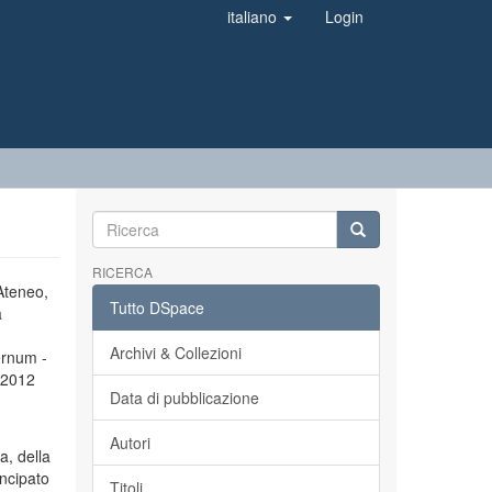
italiano
Login
RICERCA
’Ateneo,
Tutto DSpace
a
Archivi & Collezioni
ernum -
l 2012
Data di pubblicazione
Autori
a, della
incipato
Titoli