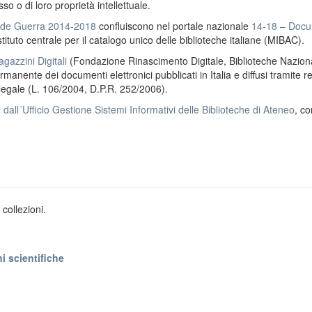
o o di loro proprietà intellettuale.
ande Guerra 2014-2018
confluiscono nel portale nazionale
14-18 – Docu
stituto centrale per il catalogo unico delle biblioteche italiane (MIBAC).
gazzini Digitali
(Fondazione Rinascimento Digitale, Biblioteche Naziona
anente dei documenti elettronici pubblicati in Italia e diffusi tramite r
 legale (L. 106/2004, D.P.R. 252/2006).
e
dall´Ufficio Gestione Sistemi Informativi delle Biblioteche di Ateneo
, co
collezioni.
i scientifiche