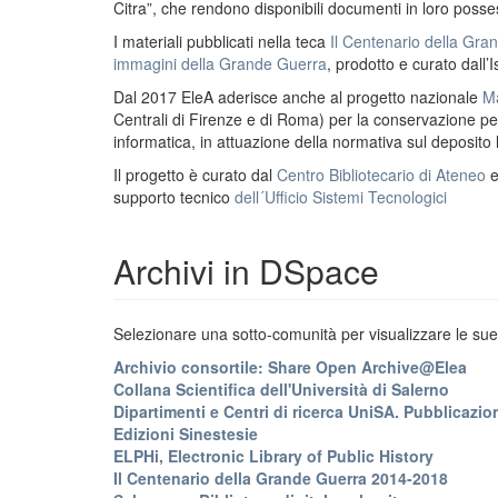
Citra”, che rendono disponibili documenti in loro possess
I materiali pubblicati nella teca
Il Centenario della Gr
immagini della Grande Guerra
, prodotto e curato dall’I
Dal 2017 EleA aderisce anche al progetto nazionale
Ma
Centrali di Firenze e di Roma) per la conservazione perm
informatica, in attuazione della normativa sul deposito
Il progetto è curato dal
Centro Bibliotecario di Ateneo
supporto tecnico
dell´Ufficio Sistemi Tecnologici
Archivi in DSpace
Selezionare una sotto-comunità per visualizzare le sue 
Archivio consortile: Share Open Archive@Elea
Collana Scientifica dell'Università di Salerno
Dipartimenti e Centri di ricerca UniSA. Pubblicazion
Edizioni Sinestesie
ELPHi, Electronic Library of Public History
Il Centenario della Grande Guerra 2014-2018