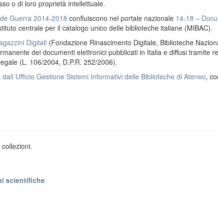
o o di loro proprietà intellettuale.
ande Guerra 2014-2018
confluiscono nel portale nazionale
14-18 – Docu
stituto centrale per il catalogo unico delle biblioteche italiane (MIBAC).
gazzini Digitali
(Fondazione Rinascimento Digitale, Biblioteche Naziona
anente dei documenti elettronici pubblicati in Italia e diffusi tramite r
 legale (L. 106/2004, D.P.R. 252/2006).
e
dall´Ufficio Gestione Sistemi Informativi delle Biblioteche di Ateneo
, co
collezioni.
i scientifiche