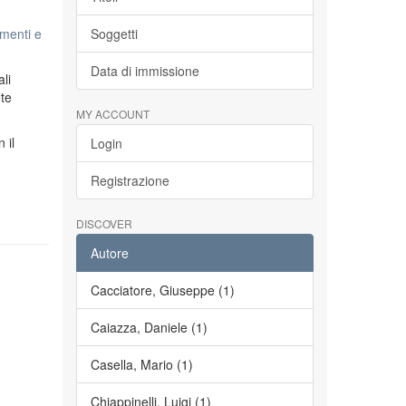
menti e
Soggetti
Data di immissione
li
ete
MY ACCOUNT
n il
Login
Registrazione
DISCOVER
Autore
Cacciatore, Giuseppe (1)
Caiazza, Daniele (1)
Casella, Mario (1)
Chiappinelli, Luigi (1)