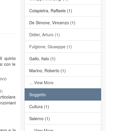
Colapietra, Raffaele (1)
De Simone, Vincenzo (1)
Didier, Arturo (1)
Fulgione, Giuseppe (1)
Il quinto
Gallo, Italo (1)
si con le
Marino, Roberto (1)
ovo
... View More
3
)
Soggetto
rticolare
anzoniani
Cultura (1)
Salerno (1)
iano e la
... View More