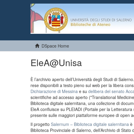
DSpace Home
EleA@Unisa
È l’archivio aperto dell’Università degli Studi di Salern
rese disponibili a testo pieno sul web per la libera cons
Dichiarazione di Messina
e su
delibera del senato Acc
scientifiche ad accesso aperto ("Translational Medicin
Biblioteca digitale salernitana, una collezione di docu
EleA confluisce su PLEIADI (Portale per la Letteratura sci
presente sulle maggiori piattaforme europee di open a
Il progetto
Salernum – Biblioteca digitale salernitana
è 
Biblioteca Provinciale di Salerno, dell’Archivio di Stato 