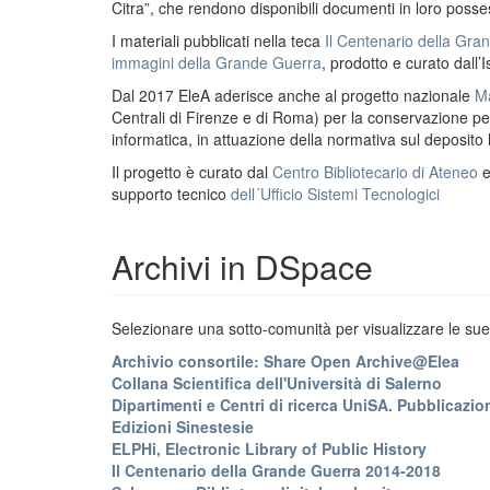
Citra”, che rendono disponibili documenti in loro possess
I materiali pubblicati nella teca
Il Centenario della Gr
immagini della Grande Guerra
, prodotto e curato dall’I
Dal 2017 EleA aderisce anche al progetto nazionale
Ma
Centrali di Firenze e di Roma) per la conservazione perm
informatica, in attuazione della normativa sul deposito
Il progetto è curato dal
Centro Bibliotecario di Ateneo
supporto tecnico
dell´Ufficio Sistemi Tecnologici
Archivi in DSpace
Selezionare una sotto-comunità per visualizzare le sue 
Archivio consortile: Share Open Archive@Elea
Collana Scientifica dell'Università di Salerno
Dipartimenti e Centri di ricerca UniSA. Pubblicazion
Edizioni Sinestesie
ELPHi, Electronic Library of Public History
Il Centenario della Grande Guerra 2014-2018