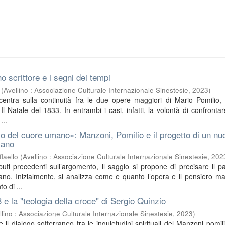
o scrittore e i segni dei tempi
(
Avellino : Associazione Culturale Internazionale Sinestesie
,
2023
)
ncentra sulla continuità fra le due opere maggiori di Mario Pomilio, 
l Natale del 1833. In entrambi i casi, infatti, la volontà di confrontar
...
o del cuore umano»: Manzoni, Pomilio e il progetto di un nu
iano
faello
(
Avellino : Associazione Culturale Internazionale Sinestesie
,
202
buti precedenti sull’argomento, il saggio si propone di precisare il pa
no. Inizialmente, si analizza come e quanto l’opera e il pensiero m
o di ...
3 e la "teologia della croce" di Sergio Quinzio
llino : Associazione Culturale Internazionale Sinestesie
,
2023
)
sce il dialogo sotterraneo tra le inquietudini spirituali del Manzoni pomil