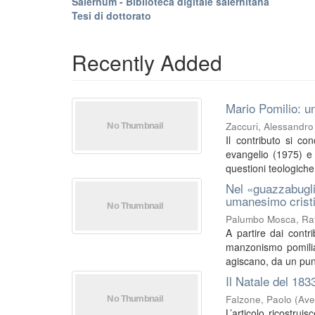
Salernum - Biblioteca digitale salernitana
Tesi di dottorato
Recently Added
Mario Pomilio: un
Zaccuri, Alessandro
Il contributo si co
evangelio (1975) e I
questioni teologiche 
Nel «guazzabugli
umanesimo crist
Palumbo Mosca, Raf
A partire dai contri
manzonismo pomilia
agiscano, da un punt
Il Natale del 183
Falzone, Paolo
(
Ave
L’articolo ricostrui