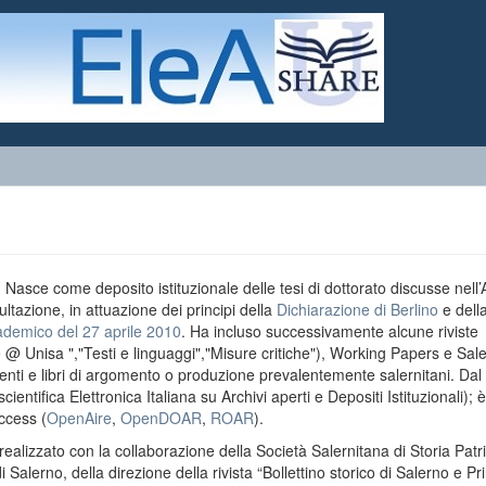
o. Nasce come deposito istituzionale delle tesi di dottorato discusse nell
ultazione, in attuazione dei principi della
Dichiarazione di Berlino
e dell
ademico del 27 aprile 2010
. Ha incluso successivamente alcune riviste
e @ Unisa ","Testi e linguaggi","Misure critiche"), Working Papers e Sal
menti e libri di argomento o produzione prevalentemente salernitani. Da
entifica Elettronica Italiana su Archivi aperti e Depositi Istituzionali); è
ccess (
OpenAire
,
OpenDOAR
,
ROAR
).
realizzato con la collaborazione della Società Salernitana di Storia Patri
di Salerno, della direzione della rivista “Bollettino storico di Salerno e Pr