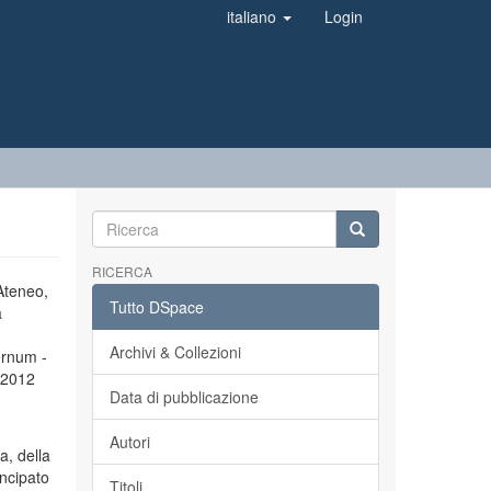
italiano
Login
RICERCA
’Ateneo,
Tutto DSpace
a
Archivi & Collezioni
ernum -
l 2012
Data di pubblicazione
Autori
a, della
incipato
Titoli