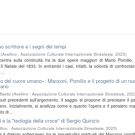
o scrittore e i segni dei tempi
(
Avellino : Associazione Culturale Internazionale Sinestesie
,
2023
)
ncentra sulla continuità fra le due opere maggiori di Mario Pomilio, 
l Natale del 1833. In entrambi i casi, infatti, la volontà di confrontar
...
o del cuore umano»: Manzoni, Pomilio e il progetto di un nu
iano
faello
(
Avellino : Associazione Culturale Internazionale Sinestesie
,
202
buti precedenti sull’argomento, il saggio si propone di precisare il pa
no. Inizialmente, si analizza come e quanto l’opera e il pensiero m
o di ...
3 e la "teologia della croce" di Sergio Quinzio
llino : Associazione Culturale Internazionale Sinestesie
,
2023
)
sce il dialogo sotterraneo tra le inquietudini spirituali del Manzoni pomil