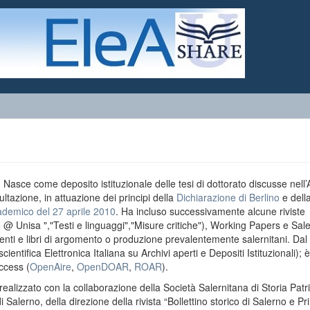
o. Nasce come deposito istituzionale delle tesi di dottorato discusse nell
ultazione, in attuazione dei principi della
Dichiarazione di Berlino
e dell
ademico del 27 aprile 2010
. Ha incluso successivamente alcune riviste
e @ Unisa ","Testi e linguaggi","Misure critiche"), Working Papers e Sal
menti e libri di argomento o produzione prevalentemente salernitani. Da
entifica Elettronica Italiana su Archivi aperti e Depositi Istituzionali); è
ccess (
OpenAire
,
OpenDOAR
,
ROAR
).
realizzato con la collaborazione della Società Salernitana di Storia Patri
di Salerno, della direzione della rivista “Bollettino storico di Salerno e Pr