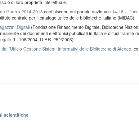
o o di loro proprietà intellettuale.
ande Guerra 2014-2018
confluiscono nel portale nazionale
14-18 – Docu
stituto centrale per il catalogo unico delle biblioteche italiane (MIBAC).
gazzini Digitali
(Fondazione Rinascimento Digitale, Biblioteche Naziona
anente dei documenti elettronici pubblicati in Italia e diffusi tramite r
 legale (L. 106/2004, D.P.R. 252/2006).
e
dall´Ufficio Gestione Sistemi Informativi delle Biblioteche di Ateneo
, co
i scientifiche