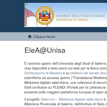
DSpace Home
EleA@Unisa
È l’archivio aperto dell’Università degli Studi di Salern
rese disponibili a testo pieno sul web per la libera cons
Dichiarazione di Messina
e su
delibera del senato Acc
scientifiche ad accesso aperto ("Translational Medicin
Biblioteca digitale salernitana, una collezione di docu
EleA confluisce su PLEIADI (Portale per la Letteratura sci
presente sulle maggiori piattaforme europee di open a
Il progetto
Salernum – Biblioteca digitale salernitana
è 
Biblioteca Provinciale di Salerno, dell’Archivio di Stato 