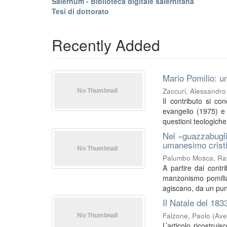
Salernum - Biblioteca digitale salernitana
Tesi di dottorato
Recently Added
Mario Pomilio: un
Zaccuri, Alessandro
Il contributo si co
evangelio (1975) e I
questioni teologiche 
Nel «guazzabugli
umanesimo crist
Palumbo Mosca, Raf
A partire dai contri
manzonismo pomilia
agiscano, da un punt
Il Natale del 183
Falzone, Paolo
(
Ave
L’articolo ricostrui