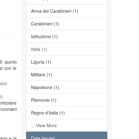
Arma dei Carabinieri (1)
Carabinieri (1)
Istituzione (1)
Italia (1)
Il quinto
Liguria (1)
si con le
Militare (1)
ovo
Napoleone (1)
3
)
Piemonte (1)
rticolare
anzoniani
Regno d'Italia (1)
... View More
iano e la
Date Issued