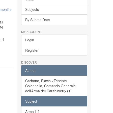
menti e
Subjects
By Submit Date
li
ete
MY ACCOUNT
n il
Login
Register
DISCOVER
Author
Carbone, Flavio <Tenente
Colonnello, Comando Generale
dell’Arma dei Carabinieri> (1)
Subject
Arma (1)