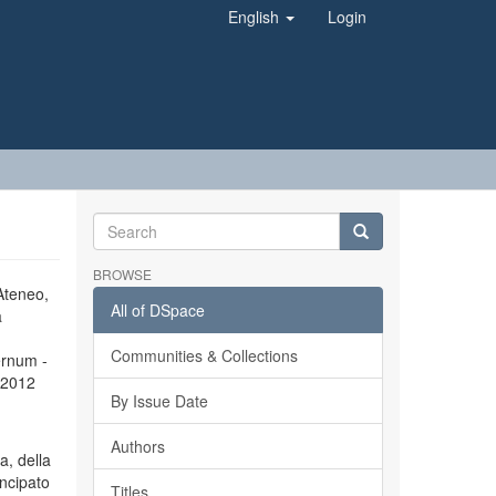
English
Login
BROWSE
’Ateneo,
All of DSpace
a
Communities & Collections
ernum -
l 2012
By Issue Date
Authors
a, della
incipato
Titles