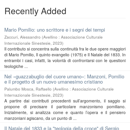
Recently Added
Mario Pomilio: uno scrittore e i segni dei tempi
Zaccuri, Alessandro
(
Avellino : Associazione Culturale
Internazionale Sinestesie
,
2023
)
Il contributo si concentra sulla continuità fra le due opere maggiori
di Mario Pomilio, Il quinto evangelio (1975) e Il Natale del 1833. In
entrambi i casi, infatti, la volontà di confrontarsi con le questioni
teologiche ...
Nel «guazzabuglio del cuore umano»: Manzoni, Pomilio
e il progetto di un nuovo umanesimo cristiano
Palumbo Mosca, Raffaello
(
Avellino : Associazione Culturale
Internazionale Sinestesie
,
2023
)
A partire dai contributi precedenti sull’argomento, il saggio si
propone di precisare il particolare manzonismo pomiliano.
Inizialmente, si analizza come e quanto l’opera e il pensiero
manzoniani agiscano, da un punto di ...
Il Natale del 1833 e la "teologia della croce" di Sergio