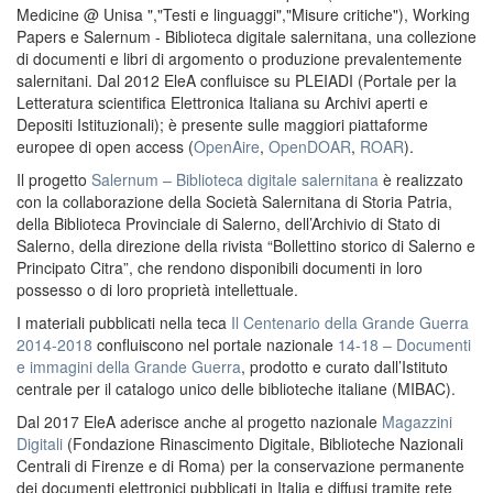
Medicine @ Unisa ","Testi e linguaggi","Misure critiche"), Working
Papers e Salernum - Biblioteca digitale salernitana, una collezione
di documenti e libri di argomento o produzione prevalentemente
salernitani. Dal 2012 EleA confluisce su PLEIADI (Portale per la
Letteratura scientifica Elettronica Italiana su Archivi aperti e
Depositi Istituzionali); è presente sulle maggiori piattaforme
europee di open access (
OpenAire
,
OpenDOAR
,
ROAR
).
Il progetto
Salernum – Biblioteca digitale salernitana
è realizzato
con la collaborazione della Società Salernitana di Storia Patria,
della Biblioteca Provinciale di Salerno, dell’Archivio di Stato di
Salerno, della direzione della rivista “Bollettino storico di Salerno e
Principato Citra”, che rendono disponibili documenti in loro
possesso o di loro proprietà intellettuale.
I materiali pubblicati nella teca
Il Centenario della Grande Guerra
2014-2018
confluiscono nel portale nazionale
14-18 – Documenti
e immagini della Grande Guerra
, prodotto e curato dall’Istituto
centrale per il catalogo unico delle biblioteche italiane (MIBAC).
Dal 2017 EleA aderisce anche al progetto nazionale
Magazzini
Digitali
(Fondazione Rinascimento Digitale, Biblioteche Nazionali
Centrali di Firenze e di Roma) per la conservazione permanente
dei documenti elettronici pubblicati in Italia e diffusi tramite rete