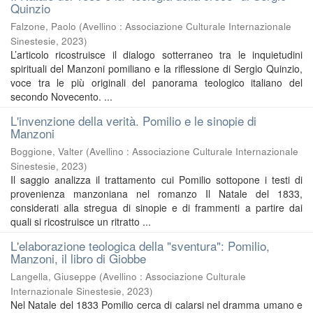
Quinzio
Falzone, Paolo
(
Avellino : Associazione Culturale Internazionale
Sinestesie
,
2023
)
L’articolo ricostruisce il dialogo sotterraneo tra le inquietudini
spirituali del Manzoni pomiliano e la riflessione di Sergio Quinzio,
voce tra le più originali del panorama teologico italiano del
secondo Novecento. ...
L'invenzione della verità. Pomilio e le sinopie di
Manzoni
Boggione, Valter
(
Avellino : Associazione Culturale Internazionale
Sinestesie
,
2023
)
Il saggio analizza il trattamento cui Pomilio sottopone i testi di
provenienza manzoniana nel romanzo Il Natale del 1833,
considerati alla stregua di sinopie e di frammenti a partire dai
quali si ricostruisce un ritratto ...
L'elaborazione teologica della "sventura": Pomilio,
Manzoni, il libro di Giobbe
Langella, Giuseppe
(
Avellino : Associazione Culturale
Internazionale Sinestesie
,
2023
)
Nel Natale del 1833 Pomilio cerca di calarsi nel dramma umano e