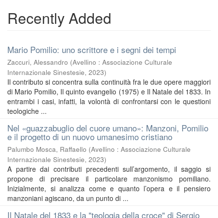
Recently Added
Mario Pomilio: uno scrittore e i segni dei tempi
Zaccuri, Alessandro
(
Avellino : Associazione Culturale
Internazionale Sinestesie
,
2023
)
Il contributo si concentra sulla continuità fra le due opere maggiori
di Mario Pomilio, Il quinto evangelio (1975) e Il Natale del 1833. In
entrambi i casi, infatti, la volontà di confrontarsi con le questioni
teologiche ...
Nel «guazzabuglio del cuore umano»: Manzoni, Pomilio
e il progetto di un nuovo umanesimo cristiano
Palumbo Mosca, Raffaello
(
Avellino : Associazione Culturale
Internazionale Sinestesie
,
2023
)
A partire dai contributi precedenti sull’argomento, il saggio si
propone di precisare il particolare manzonismo pomiliano.
Inizialmente, si analizza come e quanto l’opera e il pensiero
manzoniani agiscano, da un punto di ...
Il Natale del 1833 e la "teologia della croce" di Sergio