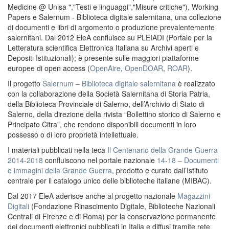
Medicine @ Unisa ","Testi e linguaggi","Misure critiche"), Working
Papers e Salernum - Biblioteca digitale salernitana, una collezione
di documenti e libri di argomento o produzione prevalentemente
salernitani. Dal 2012 EleA confluisce su PLEIADI (Portale per la
Letteratura scientifica Elettronica Italiana su Archivi aperti e
Depositi Istituzionali); è presente sulle maggiori piattaforme
europee di open access (
OpenAire
,
OpenDOAR
,
ROAR
).
Il progetto
Salernum – Biblioteca digitale salernitana
è realizzato
con la collaborazione della Società Salernitana di Storia Patria,
della Biblioteca Provinciale di Salerno, dell’Archivio di Stato di
Salerno, della direzione della rivista “Bollettino storico di Salerno e
Principato Citra”, che rendono disponibili documenti in loro
possesso o di loro proprietà intellettuale.
I materiali pubblicati nella teca
Il Centenario della Grande Guerra
2014-2018
confluiscono nel portale nazionale
14-18 – Documenti
e immagini della Grande Guerra
, prodotto e curato dall’Istituto
centrale per il catalogo unico delle biblioteche italiane (MIBAC).
Dal 2017 EleA aderisce anche al progetto nazionale
Magazzini
Digitali
(Fondazione Rinascimento Digitale, Biblioteche Nazionali
Centrali di Firenze e di Roma) per la conservazione permanente
dei documenti elettronici pubblicati in Italia e diffusi tramite rete