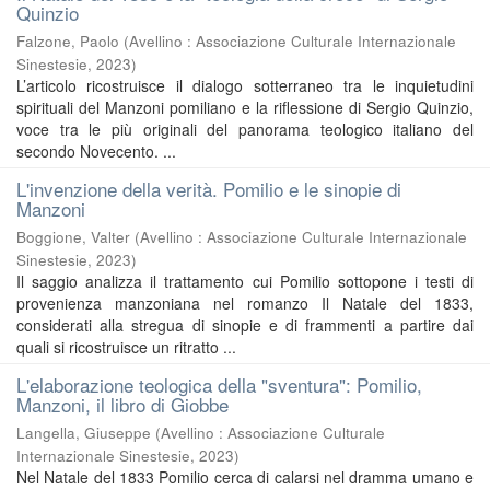
Quinzio
Falzone, Paolo
(
Avellino : Associazione Culturale Internazionale
Sinestesie
,
2023
)
L’articolo ricostruisce il dialogo sotterraneo tra le inquietudini
spirituali del Manzoni pomiliano e la riflessione di Sergio Quinzio,
voce tra le più originali del panorama teologico italiano del
secondo Novecento. ...
L'invenzione della verità. Pomilio e le sinopie di
Manzoni
Boggione, Valter
(
Avellino : Associazione Culturale Internazionale
Sinestesie
,
2023
)
Il saggio analizza il trattamento cui Pomilio sottopone i testi di
provenienza manzoniana nel romanzo Il Natale del 1833,
considerati alla stregua di sinopie e di frammenti a partire dai
quali si ricostruisce un ritratto ...
L'elaborazione teologica della "sventura": Pomilio,
Manzoni, il libro di Giobbe
Langella, Giuseppe
(
Avellino : Associazione Culturale
Internazionale Sinestesie
,
2023
)
Nel Natale del 1833 Pomilio cerca di calarsi nel dramma umano e