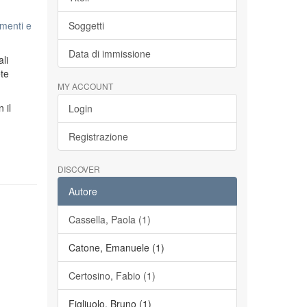
menti e
Soggetti
Data di immissione
li
ete
MY ACCOUNT
n il
Login
Registrazione
DISCOVER
Autore
Cassella, Paola (1)
Catone, Emanuele (1)
Certosino, Fabio (1)
Figliuolo, Bruno (1)