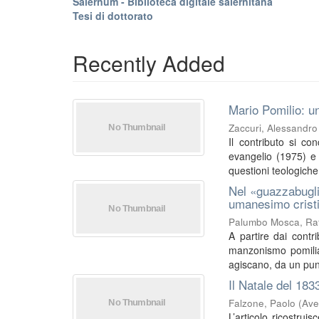
Salernum - Biblioteca digitale salernitana
Tesi di dottorato
Recently Added
Mario Pomilio: un
Zaccuri, Alessandro
Il contributo si co
evangelio (1975) e I
questioni teologiche 
Nel «guazzabugli
umanesimo crist
Palumbo Mosca, Raf
A partire dai contri
manzonismo pomilia
agiscano, da un punt
Il Natale del 183
Falzone, Paolo
(
Ave
L’articolo ricostrui