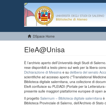
DSpace Home
EleA@Unisa
È l’archivio aperto dell’Università degli Studi di Salern
rese disponibili a testo pieno sul web per la libera cons
Dichiarazione di Messina
e su
delibera del senato Acc
scientifiche ad accesso aperto ("Translational Medicin
Biblioteca digitale salernitana, una collezione di docu
EleA confluisce su PLEIADI (Portale per la Letteratura sci
presente sulle maggiori piattaforme europee di open a
Il progetto
Salernum – Biblioteca digitale salernitana
è 
Biblioteca Provinciale di Salerno, dell’Archivio di Stato 