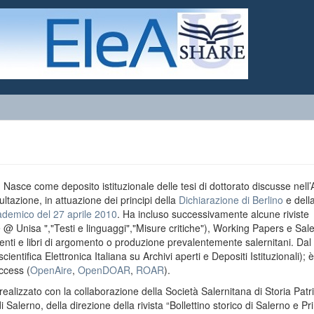
o. Nasce come deposito istituzionale delle tesi di dottorato discusse nell
ultazione, in attuazione dei principi della
Dichiarazione di Berlino
e dell
ademico del 27 aprile 2010
. Ha incluso successivamente alcune riviste
e @ Unisa ","Testi e linguaggi","Misure critiche"), Working Papers e Sal
menti e libri di argomento o produzione prevalentemente salernitani. Da
entifica Elettronica Italiana su Archivi aperti e Depositi Istituzionali); è
ccess (
OpenAire
,
OpenDOAR
,
ROAR
).
realizzato con la collaborazione della Società Salernitana di Storia Patri
di Salerno, della direzione della rivista “Bollettino storico di Salerno e Pr