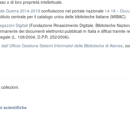
o o di loro proprietà intellettuale.
ande Guerra 2014-2018
confluiscono nel portale nazionale
14-18 – Docu
stituto centrale per il catalogo unico delle biblioteche italiane (MIBAC).
gazzini Digitali
(Fondazione Rinascimento Digitale, Biblioteche Naziona
anente dei documenti elettronici pubblicati in Italia e diffusi tramite r
 legale (L. 106/2004, D.P.R. 252/2006).
e
dall´Ufficio Gestione Sistemi Informativi delle Biblioteche di Ateneo
, co
collezioni.
i scientifiche