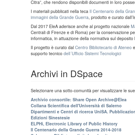
Citra”, che rendono disponibili documenti in loro possess
I materiali pubblicati nella teca
Il Centenario della Gr
immagini della Grande Guerra
, prodotto e curato dall’I
Dal 2017 EleA aderisce anche al progetto nazionale
Ma
Centrali di Firenze e di Roma) per la conservazione perm
informatica, in attuazione della normativa sul deposito
Il progetto è curato dal
Centro Bibliotecario di Ateneo
supporto tecnico
dell´Ufficio Sistemi Tecnologici
Archivi in DSpace
Selezionare una sotto-comunità per visualizzare le sue 
Archivio consortile: Share Open Archive@Elea
Collana Scientifica dell'Università di Salerno
Dipartimenti e Centri di ricerca UniSA. Pubblicazion
Edizioni Sinestesie
ELPHi, Electronic Library of Public History
Il Centenario della Grande Guerra 2014-2018