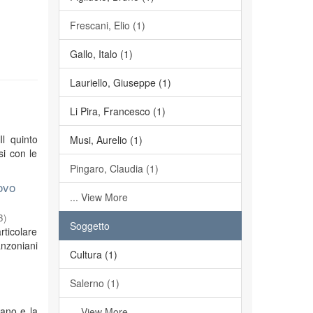
Frescani, Elio (1)
Gallo, Italo (1)
Lauriello, Giuseppe (1)
Li Pira, Francesco (1)
Il quinto
Musi, Aurelio (1)
si con le
Pingaro, Claudia (1)
ovo
... View More
3
)
Soggetto
rticolare
anzoniani
Cultura (1)
Salerno (1)
iano e la
... View More