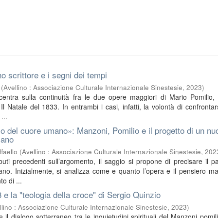
o scrittore e i segni dei tempi
(
Avellino : Associazione Culturale Internazionale Sinestesie
,
2023
)
ncentra sulla continuità fra le due opere maggiori di Mario Pomilio, 
l Natale del 1833. In entrambi i casi, infatti, la volontà di confrontar
...
o del cuore umano»: Manzoni, Pomilio e il progetto di un nu
iano
faello
(
Avellino : Associazione Culturale Internazionale Sinestesie
,
202
buti precedenti sull’argomento, il saggio si propone di precisare il pa
no. Inizialmente, si analizza come e quanto l’opera e il pensiero m
o di ...
3 e la "teologia della croce" di Sergio Quinzio
llino : Associazione Culturale Internazionale Sinestesie
,
2023
)
sce il dialogo sotterraneo tra le inquietudini spirituali del Manzoni pomil