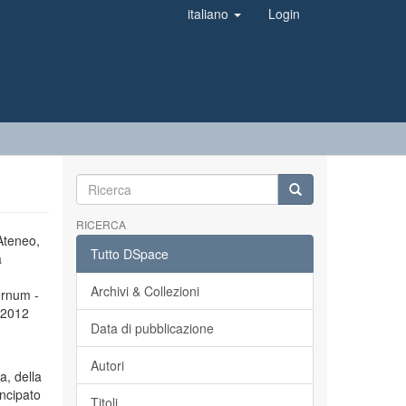
italiano
Login
RICERCA
’Ateneo,
Tutto DSpace
a
Archivi & Collezioni
ernum -
l 2012
Data di pubblicazione
Autori
a, della
incipato
Titoli