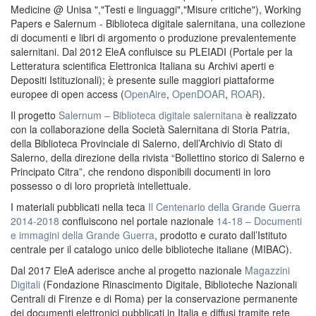
Medicine @ Unisa ","Testi e linguaggi","Misure critiche"), Working
Papers e Salernum - Biblioteca digitale salernitana, una collezione
di documenti e libri di argomento o produzione prevalentemente
salernitani. Dal 2012 EleA confluisce su PLEIADI (Portale per la
Letteratura scientifica Elettronica Italiana su Archivi aperti e
Depositi Istituzionali); è presente sulle maggiori piattaforme
europee di open access (
OpenAire
,
OpenDOAR
,
ROAR
).
Il progetto
Salernum – Biblioteca digitale salernitana
è realizzato
con la collaborazione della Società Salernitana di Storia Patria,
della Biblioteca Provinciale di Salerno, dell’Archivio di Stato di
Salerno, della direzione della rivista “Bollettino storico di Salerno e
Principato Citra”, che rendono disponibili documenti in loro
possesso o di loro proprietà intellettuale.
I materiali pubblicati nella teca
Il Centenario della Grande Guerra
2014-2018
confluiscono nel portale nazionale
14-18 – Documenti
e immagini della Grande Guerra
, prodotto e curato dall’Istituto
centrale per il catalogo unico delle biblioteche italiane (MIBAC).
Dal 2017 EleA aderisce anche al progetto nazionale
Magazzini
Digitali
(Fondazione Rinascimento Digitale, Biblioteche Nazionali
Centrali di Firenze e di Roma) per la conservazione permanente
dei documenti elettronici pubblicati in Italia e diffusi tramite rete