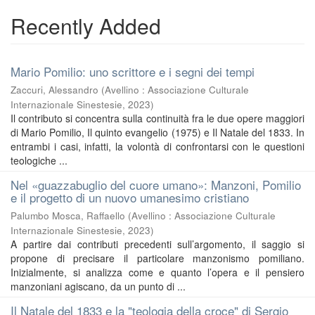
Recently Added
Mario Pomilio: uno scrittore e i segni dei tempi
Zaccuri, Alessandro
(
Avellino : Associazione Culturale
Internazionale Sinestesie
,
2023
)
Il contributo si concentra sulla continuità fra le due opere maggiori
di Mario Pomilio, Il quinto evangelio (1975) e Il Natale del 1833. In
entrambi i casi, infatti, la volontà di confrontarsi con le questioni
teologiche ...
Nel «guazzabuglio del cuore umano»: Manzoni, Pomilio
e il progetto di un nuovo umanesimo cristiano
Palumbo Mosca, Raffaello
(
Avellino : Associazione Culturale
Internazionale Sinestesie
,
2023
)
A partire dai contributi precedenti sull’argomento, il saggio si
propone di precisare il particolare manzonismo pomiliano.
Inizialmente, si analizza come e quanto l’opera e il pensiero
manzoniani agiscano, da un punto di ...
Il Natale del 1833 e la "teologia della croce" di Sergio