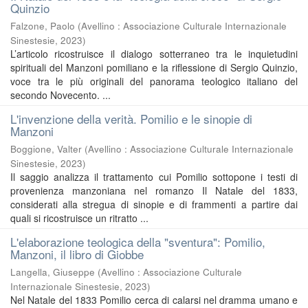
Quinzio
Falzone, Paolo
(
Avellino : Associazione Culturale Internazionale
Sinestesie
,
2023
)
L’articolo ricostruisce il dialogo sotterraneo tra le inquietudini
spirituali del Manzoni pomiliano e la riflessione di Sergio Quinzio,
voce tra le più originali del panorama teologico italiano del
secondo Novecento. ...
L'invenzione della verità. Pomilio e le sinopie di
Manzoni
Boggione, Valter
(
Avellino : Associazione Culturale Internazionale
Sinestesie
,
2023
)
Il saggio analizza il trattamento cui Pomilio sottopone i testi di
provenienza manzoniana nel romanzo Il Natale del 1833,
considerati alla stregua di sinopie e di frammenti a partire dai
quali si ricostruisce un ritratto ...
L'elaborazione teologica della "sventura": Pomilio,
Manzoni, il libro di Giobbe
Langella, Giuseppe
(
Avellino : Associazione Culturale
Internazionale Sinestesie
,
2023
)
Nel Natale del 1833 Pomilio cerca di calarsi nel dramma umano e