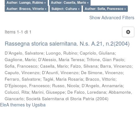
Author: Luongo, Rubino ×
Author: Casella, Mario ×
Author: Bracco, Vittorio ×
Subject: Cultura ×
Author: Sofia, Francesco ×
Show Advanced Filters
Items 1-1 di 1
Rassegna storica salernitana. N.s. A.21, n.2(2004)
D'Angelo, Salvatore
;
Luongo, Rubino
;
Capriolo, Giuliana
;
Gaglione, Mario
;
D'Alessio, Maria Teresa
;
Trifone, Gian Paolo
;
Sofia, Francesco
;
Casella, Mario
;
Falzo, Silvana
;
Barra, Vincenzo
;
Caputo, Vincenzo
;
D'Acunti, Vincenzo
;
De Simone, Vincenzo
;
Ferraro, Salvatore
;
Taglé, Maria Rosaria
;
Bracco, Vittorio
;
D'Episcopo, Francesco
;
Russo, Nicola
;
D'Angelo, Annamaria
;
Colucci, Rita
;
Marini, Giuseppe
;
De Falco, Loredana
;
Abbamonte,
Giancarlo
;
Società Salernitana di Storia Patria
(
2004
)
EleA themes by Ugsiba