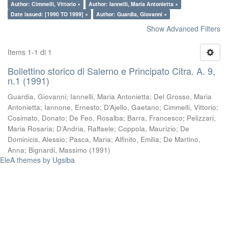
Author: Cimmelli, Vittorio ×
Author: Iannelli, Maria Antonietta ×
Date issued: [1990 TO 1999] ×
Author: Guardia, Giovanni ×
Show Advanced Filters
Items 1-1 di 1
Bollettino storico di Salerno e Principato Citra. A. 9,
n.1 (1991)
Guardia, Giovanni
;
Iannelli, Maria Antonietta
;
Del Grosso, Maria
Antonietta
;
Iannone, Ernesto
;
D’Ajello, Gaetano
;
Cimmelli, Vittorio
;
Cosimato, Donato
;
De Feo, Rosalba
;
Barra, Francesco
;
Pelizzari,
Maria Rosaria
;
D’Andria, Raffaele
;
Coppola, Maurizio
;
De
Dominicis, Alessio
;
Pasca, Maria
;
Alfinito, Emilia
;
De Martino,
Anna
;
Bignardi, Massimo
(
1991
)
EleA themes by Ugsiba