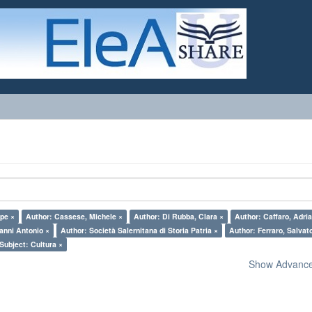
ppe ×
Author: Cassese, Michele ×
Author: Di Rubba, Clara ×
Author: Caffaro, Adri
anni Antonio ×
Author: Società Salernitana di Storia Patria ×
Author: Ferraro, Salvat
Subject: Cultura ×
Show Advanced