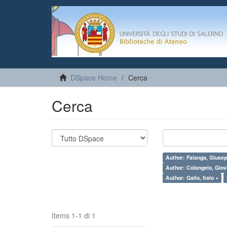
DSpace Home
Cerca
Cerca
Author: Falanga, Giuse
Author: Colangelo, Giov
Author: Gallo, Italo ×
Items 1-1 di 1