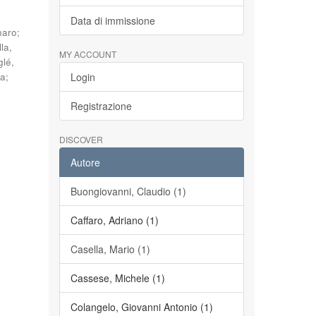
Data di immissione
naro
;
la,
MY ACCOUNT
glé,
ia
;
Login
Registrazione
DISCOVER
Autore
Buongiovanni, Claudio (1)
Caffaro, Adriano (1)
Casella, Mario (1)
Cassese, Michele (1)
Colangelo, Giovanni Antonio (1)