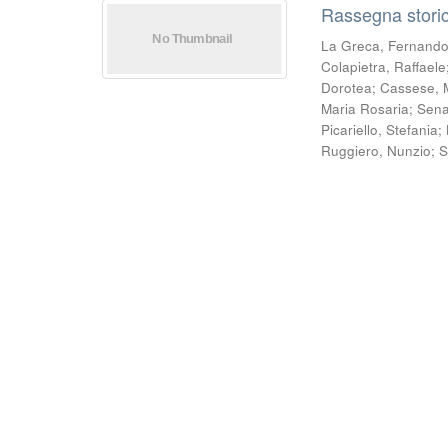
Rassegna storic
La Greca, Fernand
Colapietra, Raffaele
Dorotea
;
Cassese, 
Maria Rosaria
;
Sena
Picariello, Stefania
;
Ruggiero, Nunzio
;
S