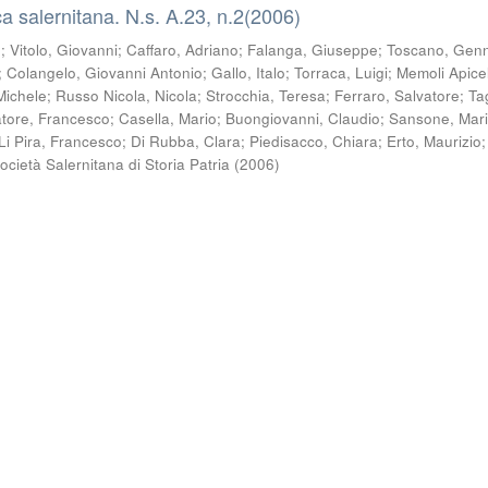
a salernitana. N.s. A.23, n.2(2006)
o
;
Vitolo, Giovanni
;
Caffaro, Adriano
;
Falanga, Giuseppe
;
Toscano, Gen
;
Colangelo, Giovanni Antonio
;
Gallo, Italo
;
Torraca, Luigi
;
Memoli Apicel
Michele
;
Russo Nicola, Nicola
;
Strocchia, Teresa
;
Ferraro, Salvatore
;
Ta
tore, Francesco
;
Casella, Mario
;
Buongiovanni, Claudio
;
Sansone, Mar
Li Pira, Francesco
;
Di Rubba, Clara
;
Piedisacco, Chiara
;
Erto, Maurizio
;
ocietà Salernitana di Storia Patria
(
2006
)