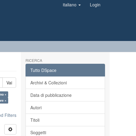
italiano
Login
RICERCA
Tutto DSpace
Vai
Archivi & Collezioni
ano ×
Data di pubblicazione
ore ×
Autori
 Filters
Titoli
Soggetti