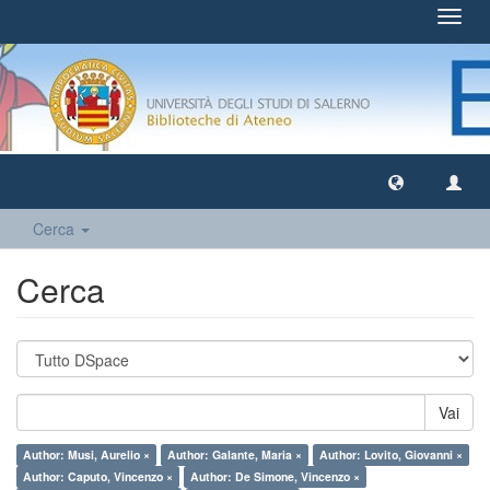
Toggl
navig
Cerca
Cerca
Vai
Author: Musi, Aurelio ×
Author: Galante, Maria ×
Author: Lovito, Giovanni ×
Author: Caputo, Vincenzo ×
Author: De Simone, Vincenzo ×