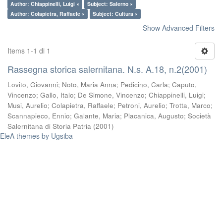
Author: Chiappinelli, Luigi ×
Subject: Salerno ×
Author: Colapietra, Raffaele ×
Subject: Cultura ×
Show Advanced Filters
Items 1-1 di 1
Rassegna storica salernitana. N.s. A.18, n.2(2001)
Lovito, Giovanni
;
Noto, Maria Anna
;
Pedicino, Carla
;
Caputo,
Vincenzo
;
Gallo, Italo
;
De Simone, Vincenzo
;
Chiappinelli, Luigi
;
Musi, Aurelio
;
Colapietra, Raffaele
;
Petroni, Aurelio
;
Trotta, Marco
;
Scannapieco, Ennio
;
Galante, Maria
;
Placanica, Augusto
;
Società
Salernitana di Storia Patria
(
2001
)
EleA themes by Ugsiba