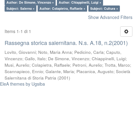
Author: De Simone, Vincenzo ×
Author: Chiappinelli, Luigi ×
Subject: Salerno ×
Author: Colapietra, Raffaele ×
Subject: Cultura ×
Show Advanced Filters
Items 1-1 di 1
Rassegna storica salernitana. N.s. A.18, n.2(2001)
Lovito, Giovanni
;
Noto, Maria Anna
;
Pedicino, Carla
;
Caputo,
Vincenzo
;
Gallo, Italo
;
De Simone, Vincenzo
;
Chiappinelli, Luigi
;
Musi, Aurelio
;
Colapietra, Raffaele
;
Petroni, Aurelio
;
Trotta, Marco
;
Scannapieco, Ennio
;
Galante, Maria
;
Placanica, Augusto
;
Società
Salernitana di Storia Patria
(
2001
)
EleA themes by Ugsiba