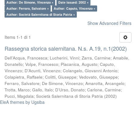
Author: De Simone, Vincenzo ×
Date issued: 2002 ×
Author: Ferraro, Salvatore ×
Author: Caputo, Vincenzo ×
Author: Società Salernitana di Storia Patria ×
Show Advanced Filters
Items 1-1 di 1
Rassegna storica salernitana. N.s. A.19, n.1(2002)
Dell'Acqua, Francesca
;
Lucherini, Vinni
;
Zarra, Carmine
;
Amabile,
Donatello
;
Volpe, Francesco
;
Placanica, Augusto
;
Caputo,
Vincenzo
;
D'Acunti, Vincenzo
;
Colangelo, Giovanni Antonio
;
Colapietra, Raffaele
;
Colitti, Giuseppe
;
Vedovato, Giuseppe
;
Ferraro, Salvatore
;
De Simone, Vincenzo
;
Amarotta, Arcangelo
;
Trotta, Marco
;
Gallo, Italo
;
D’Urso, Donato
;
Carlone, Carmine
;
Pucci, Magdala
;
Società Salernitana di Storia Patria
(
2002
)
EleA themes by Ugsiba