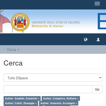
Toggl
navig
Cerca
Cerca
Vai
Author: Amabile, Donatello ×
Author: Colapietra, Raffaele ×
Author: Colitti, Giuseppe ×
Author: Amarotta, Arcangelo ×