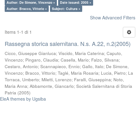
Author: De Simone, Vincenzo ×
Date issued: 2005 ×
Author: Bracco, Vittorio ×
Subject: Cultura ×
Show Advanced Filters
Items 1-1 di 1
Rassegna storica salernitana. N.s. A.22, n.2(2005)
Cicco, Giuseppe Gianluca
;
Viscido, Maria Caterina
;
Caputo,
Vincenzo
;
Pingaro, Claudia
;
Casella, Mario
;
Falzo, Silvana
;
Cestaro, Antonio
;
Scannapieco, Ennio
;
Gallo, Italo
;
De Simone,
Vincenzo
;
Bracco, Vittorio
;
Taglé, Maria Rosaria
;
Lucia, Pietro
;
La
Torraca, Umberto
;
Miletti, Lorenzo
;
Faralli, Giuseppina
;
Noto,
Maria Anna
;
Abbamonte, Giancarlo
;
Società Salernitana di Storia
Patria
(
2005
)
EleA themes by Ugsiba