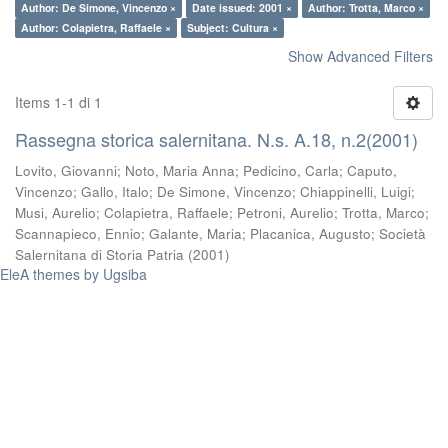
Author: De Simone, Vincenzo ×
Date issued: 2001 ×
Author: Trotta, Marco ×
Author: Colapietra, Raffaele ×
Subject: Cultura ×
Show Advanced Filters
Items 1-1 di 1
Rassegna storica salernitana. N.s. A.18, n.2(2001)
Lovito, Giovanni
;
Noto, Maria Anna
;
Pedicino, Carla
;
Caputo,
Vincenzo
;
Gallo, Italo
;
De Simone, Vincenzo
;
Chiappinelli, Luigi
;
Musi, Aurelio
;
Colapietra, Raffaele
;
Petroni, Aurelio
;
Trotta, Marco
;
Scannapieco, Ennio
;
Galante, Maria
;
Placanica, Augusto
;
Società
Salernitana di Storia Patria
(
2001
)
EleA themes by Ugsiba