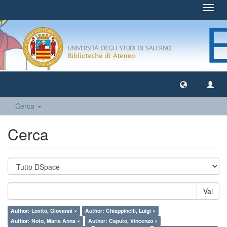
Toggl
navig
Cerca
Cerca
Vai
Author: Lovito, Giovanni ×
Author: Chiappinelli, Luigi ×
Author: Noto, Maria Anna ×
Author: Caputo, Vincenzo ×