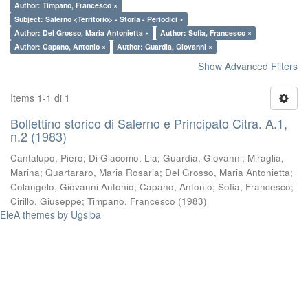
Author: Timpano, Francesco ×
Subject: Salerno <Territorio> - Storia - Periodici ×
Author: Del Grosso, Maria Antonietta ×
Author: Sofia, Francesco ×
Author: Capano, Antonio ×
Author: Guardia, Giovanni ×
Show Advanced Filters
Items 1-1 di 1
Bollettino storico di Salerno e Principato Citra. A.1,
n.2 (1983)
Cantalupo, Piero
;
Di Giacomo, Lia
;
Guardia, Giovanni
;
Miraglia,
Marina
;
Quartararo, Maria Rosaria
;
Del Grosso, Maria Antonietta
;
Colangelo, Giovanni Antonio
;
Capano, Antonio
;
Sofia, Francesco
;
Cirillo, Giuseppe
;
Timpano, Francesco
(
1983
)
EleA themes by Ugsiba