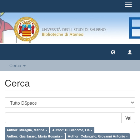
Toggl
navig
Cerca
Cerca
Vai
Author: Miraglia, Marina ×
Author: Di Giacomo, Lia ×
Author: Quartararo, Maria Rosaria ×
Author: Colangelo, Giovanni Antonio ×