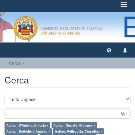
Toggl
navig
Cerca
Cerca
Vai
Author: D’Aniello, Antonia ×
Author: Guardia, Giovanni ×
Author: Bottiglieri, Antonio ×
Author: Pellecchia, Corradino ×