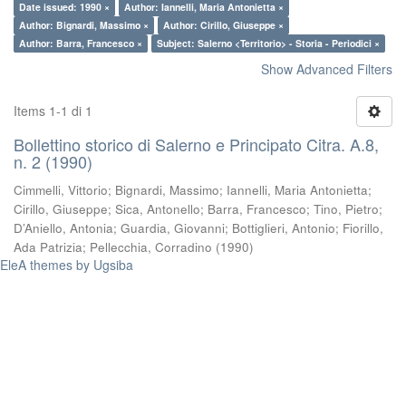
Date issued: 1990 ×
Author: Iannelli, Maria Antonietta ×
Author: Bignardi, Massimo ×
Author: Cirillo, Giuseppe ×
Author: Barra, Francesco ×
Subject: Salerno <Territorio> - Storia - Periodici ×
Show Advanced Filters
Items 1-1 di 1
Bollettino storico di Salerno e Principato Citra. A.8,
n. 2 (1990)
Cimmelli, Vittorio
;
Bignardi, Massimo
;
Iannelli, Maria Antonietta
;
Cirillo, Giuseppe
;
Sica, Antonello
;
Barra, Francesco
;
Tino, Pietro
;
D’Aniello, Antonia
;
Guardia, Giovanni
;
Bottiglieri, Antonio
;
Fiorillo,
Ada Patrizia
;
Pellecchia, Corradino
(
1990
)
EleA themes by Ugsiba