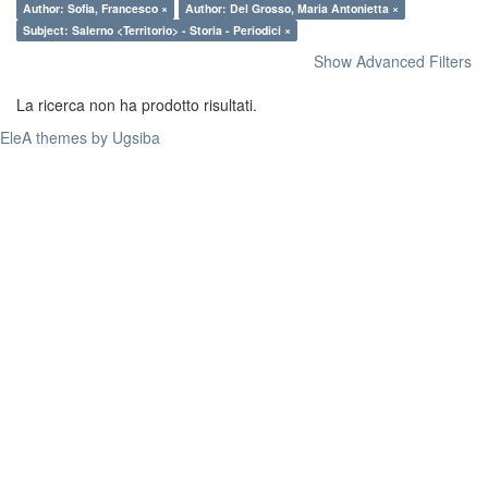
Author: Sofia, Francesco ×
Author: Del Grosso, Maria Antonietta ×
Subject: Salerno <Territorio> - Storia - Periodici ×
Show Advanced Filters
La ricerca non ha prodotto risultati.
EleA themes by Ugsiba