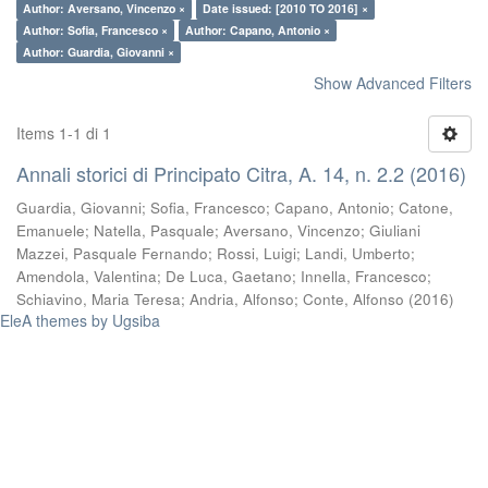
Author: Aversano, Vincenzo ×
Date issued: [2010 TO 2016] ×
Author: Sofia, Francesco ×
Author: Capano, Antonio ×
Author: Guardia, Giovanni ×
Show Advanced Filters
Items 1-1 di 1
Annali storici di Principato Citra, A. 14, n. 2.2 (2016)
Guardia, Giovanni
;
Sofia, Francesco
;
Capano, Antonio
;
Catone,
Emanuele
;
Natella, Pasquale
;
Aversano, Vincenzo
;
Giuliani
Mazzei, Pasquale Fernando
;
Rossi, Luigi
;
Landi, Umberto
;
Amendola, Valentina
;
De Luca, Gaetano
;
Innella, Francesco
;
Schiavino, Maria Teresa
;
Andria, Alfonso
;
Conte, Alfonso
(
2016
)
EleA themes by Ugsiba