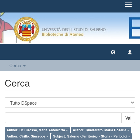
Toggl
navig
Cerca
Cerca
Vai
Author: Del Grosso, Maria Antonietta ×
Author: Quartararo, Maria Rosaria ×
Author: Cirillo, Giuseppe ×
Subject: Salerno <Territorio> - Storia - Periodici ×