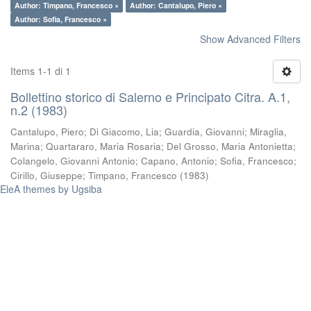
Author: Timpano, Francesco ×
Author: Cantalupo, Piero ×
Author: Sofia, Francesco ×
Show Advanced Filters
Items 1-1 di 1
Bollettino storico di Salerno e Principato Citra. A.1,
n.2 (1983)
Cantalupo, Piero
;
Di Giacomo, Lia
;
Guardia, Giovanni
;
Miraglia,
Marina
;
Quartararo, Maria Rosaria
;
Del Grosso, Maria Antonietta
;
Colangelo, Giovanni Antonio
;
Capano, Antonio
;
Sofia, Francesco
;
Cirillo, Giuseppe
;
Timpano, Francesco
(
1983
)
EleA themes by Ugsiba