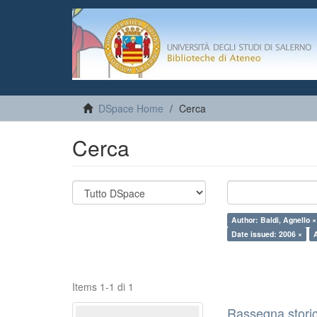
DSpace Home
Cerca
Cerca
Author: Baldi, Agnello ×
Date issued: 2006 ×
Items 1-1 di 1
Rassegna storic