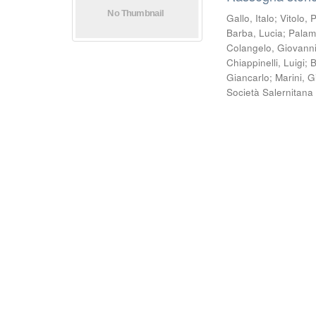
Gallo, Italo
;
Vitolo, 
Barba, Lucia
;
Palam
Colangelo, Giovann
Chiappinelli, Luigi
;
B
Giancarlo
;
Marini, 
Società Salernitana 