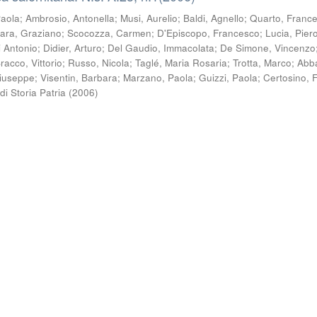
Paola
;
Ambrosio, Antonella
;
Musi, Aurelio
;
Baldi, Agnello
;
Quarto, Franc
ara, Graziano
;
Scocozza, Carmen
;
D'Episcopo, Francesco
;
Lucia, Pier
i Antonio
;
Didier, Arturo
;
Del Gaudio, Immacolata
;
De Simone, Vincenzo
racco, Vittorio
;
Russo, Nicola
;
Taglé, Maria Rosaria
;
Trotta, Marco
;
Abb
Giuseppe
;
Visentin, Barbara
;
Marzano, Paola
;
Guizzi, Paola
;
Certosino, 
di Storia Patria
(
2006
)