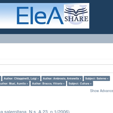
Author: Chiappinelli, Luigi ×
Author: Ambrosio, Antonella ×
Subject: Salerno ×
Author: Musi, Aurelio ×
Author: Bracco, Vittorio ×
Subject: Cultura ×
Show Advanced
a salernitana. N.s. A.23, n.1(2006)