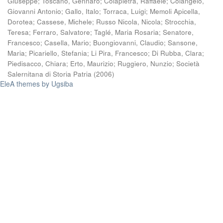
Giuseppe
;
Toscano, Gennaro
;
Colapietra, Raffaele
;
Colangelo,
Giovanni Antonio
;
Gallo, Italo
;
Torraca, Luigi
;
Memoli Apicella,
Dorotea
;
Cassese, Michele
;
Russo Nicola, Nicola
;
Strocchia,
Teresa
;
Ferraro, Salvatore
;
Taglé, Maria Rosaria
;
Senatore,
Francesco
;
Casella, Mario
;
Buongiovanni, Claudio
;
Sansone,
Maria
;
Picariello, Stefania
;
Li Pira, Francesco
;
Di Rubba, Clara
;
Piedisacco, Chiara
;
Erto, Maurizio
;
Ruggiero, Nunzio
;
Società
Salernitana di Storia Patria
(
2006
)
EleA themes by Ugsiba