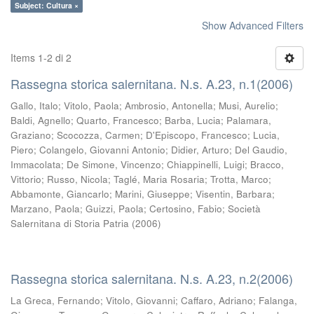
Subject: Cultura ×
Show Advanced Filters
Items 1-2 di 2
Rassegna storica salernitana. N.s. A.23, n.1(2006)
Gallo, Italo
;
Vitolo, Paola
;
Ambrosio, Antonella
;
Musi, Aurelio
;
Baldi, Agnello
;
Quarto, Francesco
;
Barba, Lucia
;
Palamara,
Graziano
;
Scocozza, Carmen
;
D'Episcopo, Francesco
;
Lucia,
Piero
;
Colangelo, Giovanni Antonio
;
Didier, Arturo
;
Del Gaudio,
Immacolata
;
De Simone, Vincenzo
;
Chiappinelli, Luigi
;
Bracco,
Vittorio
;
Russo, Nicola
;
Taglé, Maria Rosaria
;
Trotta, Marco
;
Abbamonte, Giancarlo
;
Marini, Giuseppe
;
Visentin, Barbara
;
Marzano, Paola
;
Guizzi, Paola
;
Certosino, Fabio
;
Società
Salernitana di Storia Patria
(
2006
)
Rassegna storica salernitana. N.s. A.23, n.2(2006)
La Greca, Fernando
;
Vitolo, Giovanni
;
Caffaro, Adriano
;
Falanga,