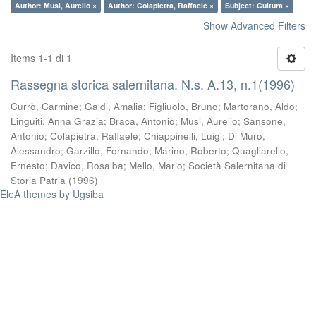
Author: Musi, Aurelio ×
Author: Colapietra, Raffaele ×
Subject: Cultura ×
Show Advanced Filters
Items 1-1 di 1
Rassegna storica salernitana. N.s. A.13, n.1(1996)
Currò, Carmine
;
Galdi, Amalia
;
Figliuolo, Bruno
;
Martorano, Aldo
;
Linguiti, Anna Grazia
;
Braca, Antonio
;
Musi, Aurelio
;
Sansone,
Antonio
;
Colapietra, Raffaele
;
Chiappinelli, Luigi
;
Di Muro,
Alessandro
;
Garzillo, Fernando
;
Marino, Roberto
;
Quagliarello,
Ernesto
;
Davico, Rosalba
;
Mello, Mario
;
Società Salernitana di
Storia Patria
(
1996
)
EleA themes by Ugsiba