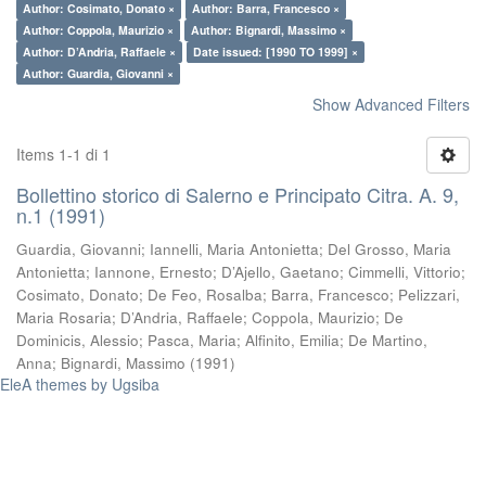
Author: Cosimato, Donato ×
Author: Barra, Francesco ×
Author: Coppola, Maurizio ×
Author: Bignardi, Massimo ×
Author: D’Andria, Raffaele ×
Date issued: [1990 TO 1999] ×
Author: Guardia, Giovanni ×
Show Advanced Filters
Items 1-1 di 1
Bollettino storico di Salerno e Principato Citra. A. 9,
n.1 (1991)
Guardia, Giovanni
;
Iannelli, Maria Antonietta
;
Del Grosso, Maria
Antonietta
;
Iannone, Ernesto
;
D’Ajello, Gaetano
;
Cimmelli, Vittorio
;
Cosimato, Donato
;
De Feo, Rosalba
;
Barra, Francesco
;
Pelizzari,
Maria Rosaria
;
D’Andria, Raffaele
;
Coppola, Maurizio
;
De
Dominicis, Alessio
;
Pasca, Maria
;
Alfinito, Emilia
;
De Martino,
Anna
;
Bignardi, Massimo
(
1991
)
EleA themes by Ugsiba