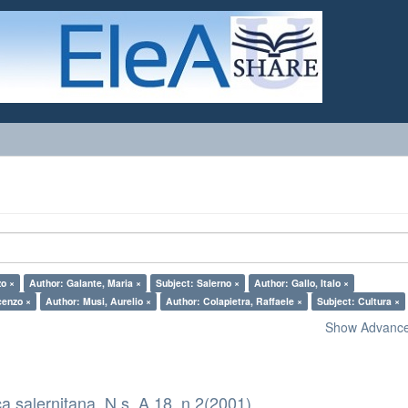
zo ×
Author: Galante, Maria ×
Subject: Salerno ×
Author: Gallo, Italo ×
cenzo ×
Author: Musi, Aurelio ×
Author: Colapietra, Raffaele ×
Subject: Cultura ×
Show Advanced
a salernitana. N.s. A.18, n.2(2001)