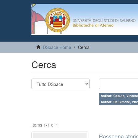
DSpace Home
Cerca
Cerca
Author: Caputo, Vincen
Author: De Simone, Vin
Items 1-1 di 1
Rassegna storic