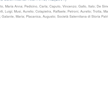
to, Maria Anna
;
Pedicino, Carla
;
Caputo, Vincenzo
;
Gallo, Italo
;
De Sim
li, Luigi
;
Musi, Aurelio
;
Colapietra, Raffaele
;
Petroni, Aurelio
;
Trotta, M
;
Galante, Maria
;
Placanica, Augusto
;
Società Salernitana di Storia Patr