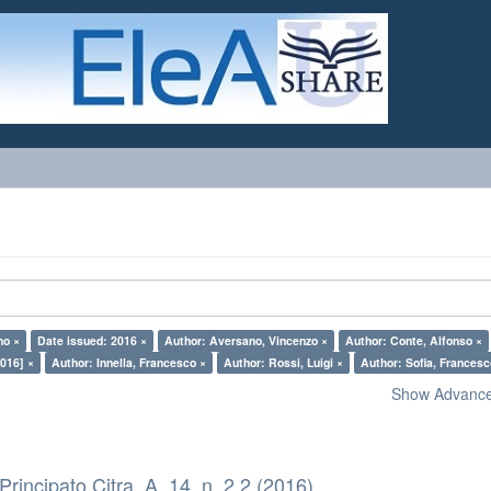
no ×
Date issued: 2016 ×
Author: Aversano, Vincenzo ×
Author: Conte, Alfonso ×
016] ×
Author: Innella, Francesco ×
Author: Rossi, Luigi ×
Author: Sofia, Francesc
Show Advanced
 Principato Citra, A. 14, n. 2.2 (2016)