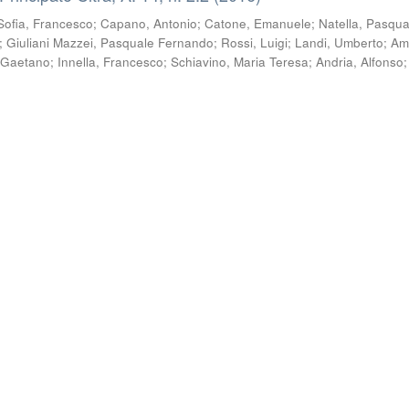
Sofia, Francesco
;
Capano, Antonio
;
Catone, Emanuele
;
Natella, Pasqua
;
Giuliani Mazzei, Pasquale Fernando
;
Rossi, Luigi
;
Landi, Umberto
;
Am
 Gaetano
;
Innella, Francesco
;
Schiavino, Maria Teresa
;
Andria, Alfonso