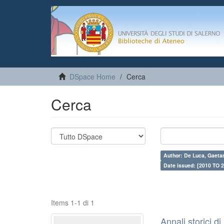
DSpace Home
Cerca
Cerca
Author: De Luca, Gaeta
Date issued: [2010 TO 2
Items 1-1 di 1
Annali storici di