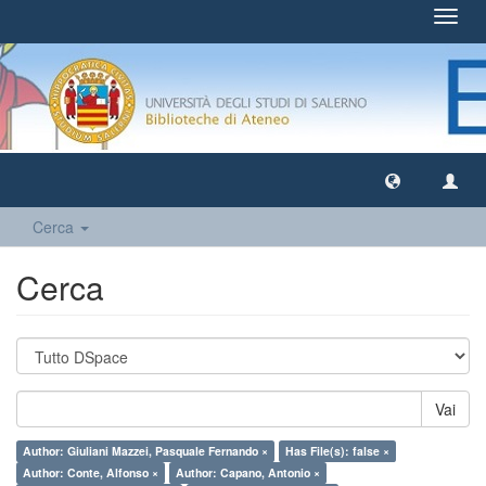
Toggl
navig
Cerca
Cerca
Vai
Author: Giuliani Mazzei, Pasquale Fernando ×
Has File(s): false ×
Author: Conte, Alfonso ×
Author: Capano, Antonio ×