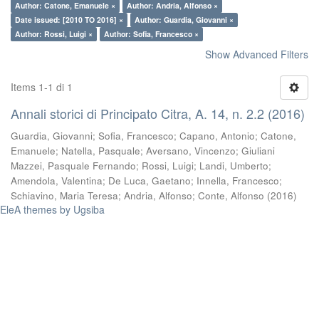
Author: Catone, Emanuele ×
Author: Andria, Alfonso ×
Date issued: [2010 TO 2016] ×
Author: Guardia, Giovanni ×
Author: Rossi, Luigi ×
Author: Sofia, Francesco ×
Show Advanced Filters
Items 1-1 di 1
Annali storici di Principato Citra, A. 14, n. 2.2 (2016)
Guardia, Giovanni
;
Sofia, Francesco
;
Capano, Antonio
;
Catone,
Emanuele
;
Natella, Pasquale
;
Aversano, Vincenzo
;
Giuliani
Mazzei, Pasquale Fernando
;
Rossi, Luigi
;
Landi, Umberto
;
Amendola, Valentina
;
De Luca, Gaetano
;
Innella, Francesco
;
Schiavino, Maria Teresa
;
Andria, Alfonso
;
Conte, Alfonso
(
2016
)
EleA themes by Ugsiba