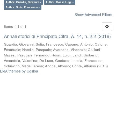
Author: Guardia, Giovanni ×
Author: Rossi, Luigi ×
Author: Sofia, Francesco ×
Show Advanced Filters
Items 1-1 di 1
Annali storici di Principato Citra, A. 14, n. 2.2 (2016)
Guardia, Giovanni
;
Sofia, Francesco
;
Capano, Antonio
;
Catone,
Emanuele
;
Natella, Pasquale
;
Aversano, Vincenzo
;
Giuliani
Mazzei, Pasquale Fernando
;
Rossi, Luigi
;
Landi, Umberto
;
Amendola, Valentina
;
De Luca, Gaetano
;
Innella, Francesco
;
Schiavino, Maria Teresa
;
Andria, Alfonso
;
Conte, Alfonso
(
2016
)
EleA themes by Ugsiba