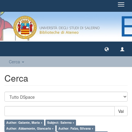
Toggl
navig
Cerca
Cerca
Vai
Author: Galante, Maria ×
Subject: Salerno ×
Author: Abbamonte, Giancarlo ×
Author: Falzo, Silvana ×