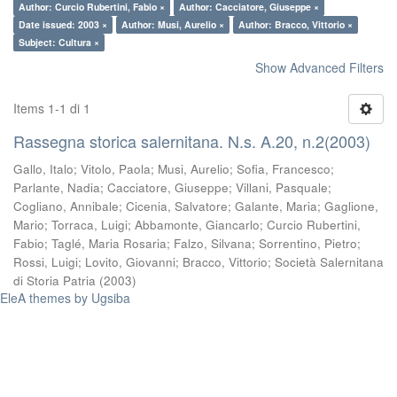
Author: Curcio Rubertini, Fabio ×
Author: Cacciatore, Giuseppe ×
Date issued: 2003 ×
Author: Musi, Aurelio ×
Author: Bracco, Vittorio ×
Subject: Cultura ×
Show Advanced Filters
Items 1-1 di 1
Rassegna storica salernitana. N.s. A.20, n.2(2003)
Gallo, Italo
;
Vitolo, Paola
;
Musi, Aurelio
;
Sofia, Francesco
;
Parlante, Nadia
;
Cacciatore, Giuseppe
;
Villani, Pasquale
;
Cogliano, Annibale
;
Cicenia, Salvatore
;
Galante, Maria
;
Gaglione,
Mario
;
Torraca, Luigi
;
Abbamonte, Giancarlo
;
Curcio Rubertini,
Fabio
;
Taglé, Maria Rosaria
;
Falzo, Silvana
;
Sorrentino, Pietro
;
Rossi, Luigi
;
Lovito, Giovanni
;
Bracco, Vittorio
;
Società Salernitana
di Storia Patria
(
2003
)
EleA themes by Ugsiba