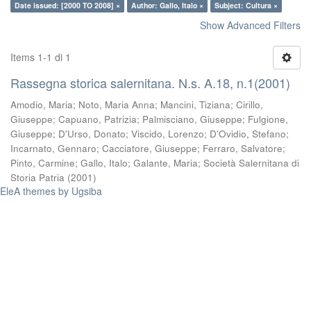
Date issued: [2000 TO 2008] ×
Author: Gallo, Italo ×
Subject: Cultura ×
Show Advanced Filters
Items 1-1 di 1
Rassegna storica salernitana. N.s. A.18, n.1(2001)
Amodio, Maria
;
Noto, Maria Anna
;
Mancini, Tiziana
;
Cirillo,
Giuseppe
;
Capuano, Patrizia
;
Palmisciano, Giuseppe
;
Fulgione,
Giuseppe
;
D'Urso, Donato
;
Viscido, Lorenzo
;
D'Ovidio, Stefano
;
Incarnato, Gennaro
;
Cacciatore, Giuseppe
;
Ferraro, Salvatore
;
Pinto, Carmine
;
Gallo, Italo
;
Galante, Maria
;
Società Salernitana di
Storia Patria
(
2001
)
EleA themes by Ugsiba