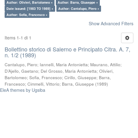
Author: Olivieri, Bartolomeo ×
Author: Barra, Giuseppe ×
Date issued: [1983 TO 1989] ×
Author: Cantalupo, Piero ×
Author: Sofia, Francesco ×
Show Advanced Filters
Items 1-1 di 1
Bollettino storico di Salerno e Principato Citra. A. 7,
n. 1/2 (1989)
Cantalupo, Piero
;
Iannelli, Maria Antonietta
;
Maurano, Attilio
;
D’Ajello, Gaetano
;
Del Grosso, Maria Antonietta
;
Olivieri,
Bartolomeo
;
Sofia, Francesco
;
Cirillo, Giuseppe
;
Barra,
Francesco
;
Cimmelli, Vittorio
;
Barra, Giuseppe
(
1989
)
EleA themes by Ugsiba