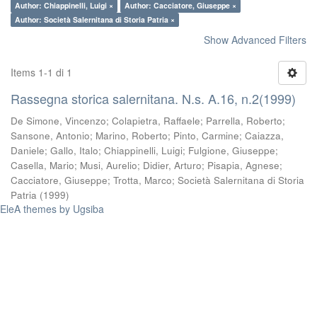
Author: Chiappinelli, Luigi ×
Author: Cacciatore, Giuseppe ×
Author: Società Salernitana di Storia Patria ×
Show Advanced Filters
Items 1-1 di 1
Rassegna storica salernitana. N.s. A.16, n.2(1999)
De Simone, Vincenzo
;
Colapietra, Raffaele
;
Parrella, Roberto
;
Sansone, Antonio
;
Marino, Roberto
;
Pinto, Carmine
;
Caiazza,
Daniele
;
Gallo, Italo
;
Chiappinelli, Luigi
;
Fulgione, Giuseppe
;
Casella, Mario
;
Musi, Aurelio
;
Didier, Arturo
;
Pisapia, Agnese
;
Cacciatore, Giuseppe
;
Trotta, Marco
;
Società Salernitana di Storia
Patria
(
1999
)
EleA themes by Ugsiba