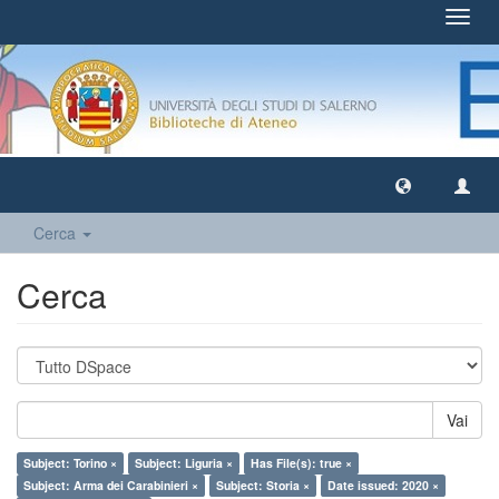
Toggl
navig
Cerca
Cerca
Vai
Subject: Torino ×
Subject: Liguria ×
Has File(s): true ×
Subject: Arma dei Carabinieri ×
Subject: Storia ×
Date issued: 2020 ×