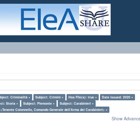
bject: Criminalità ×
Subject: Crimini ×
Has File(s): true ×
Date issued: 2020 ×
ct: Storia ×
Subject: Piemonte ×
Subject: Carabinieri ×
 <Tenente Colonnello, Comando Generale dell’Arma dei Carabinieri> ×
Show Advanced