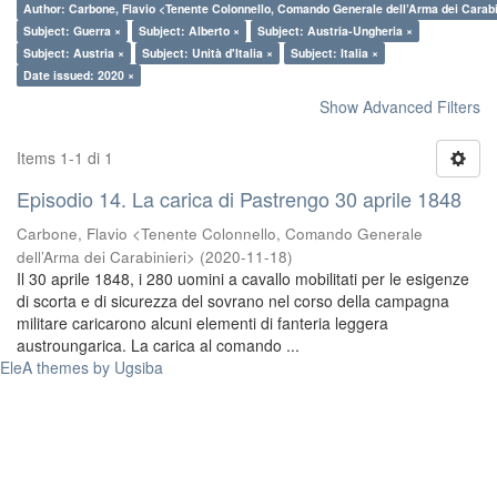
Author: Carbone, Flavio <Tenente Colonnello, Comando Generale dell’Arma dei Carabi
Subject: Guerra ×
Subject: Alberto ×
Subject: Austria-Ungheria ×
Subject: Austria ×
Subject: Unità d'Italia ×
Subject: Italia ×
Date issued: 2020 ×
Show Advanced Filters
Items 1-1 di 1
Episodio 14. La carica di Pastrengo 30 aprile 1848
Carbone, Flavio <Tenente Colonnello, Comando Generale
dell’Arma dei Carabinieri>
(
2020-11-18
)
Il 30 aprile 1848, i 280 uomini a cavallo mobilitati per le esigenze
di scorta e di sicurezza del sovrano nel corso della campagna
militare caricarono alcuni elementi di fanteria leggera
austroungarica. La carica al comando ...
EleA themes by Ugsiba