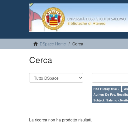
DSpace Home
Cerca
Cerca
Has File(s): true ×
Au
Author: De Feo, Rosalb
Subject: Salerno <Territo
La ricerca non ha prodotto risultati.