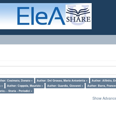
thor: Cosimato, Donato ×
Author: Del Grosso, Maria Antonietta ×
Author: Alfinito, E
a ×
Author: Coppola, Maurizio ×
Author: Guardia, Giovanni ×
Author: Barra, France
rio> - Storia - Periodici ×
Show Advanced