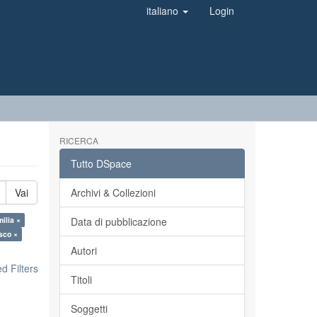
italiano
Login
RICERCA
Tutto DSpace
Vai
Archivi & Collezioni
milia ×
Data di pubblicazione
sco ×
Autori
 Filters
Titoli
Soggetti