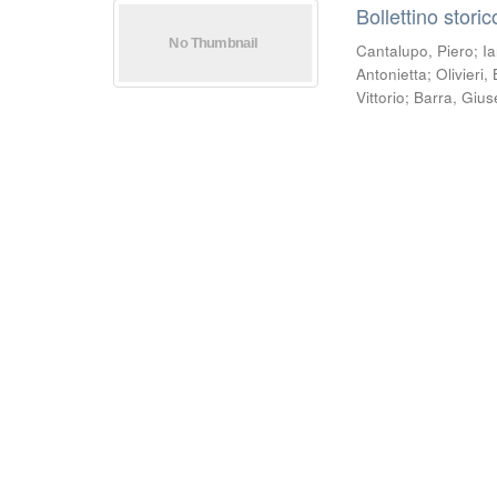
Bollettino stori
Cantalupo, Piero
;
Ia
Antonietta
;
Olivieri
Vittorio
;
Barra, Giu