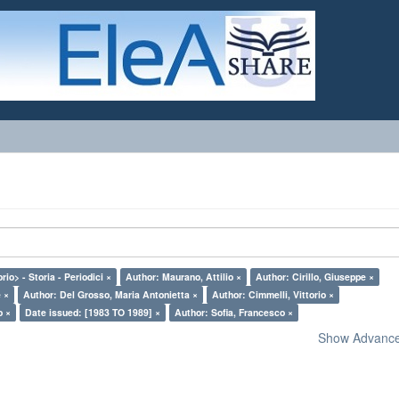
rio> - Storia - Periodici ×
Author: Maurano, Attilio ×
Author: Cirillo, Giuseppe ×
 ×
Author: Del Grosso, Maria Antonietta ×
Author: Cimmelli, Vittorio ×
o ×
Date issued: [1983 TO 1989] ×
Author: Sofia, Francesco ×
Show Advanced