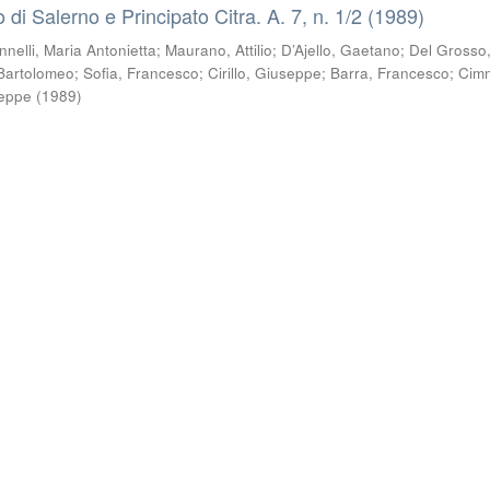
co di Salerno e Principato Citra. A. 7, n. 1/2 (1989)
nnelli, Maria Antonietta
;
Maurano, Attilio
;
D’Ajello, Gaetano
;
Del Grosso
, Bartolomeo
;
Sofia, Francesco
;
Cirillo, Giuseppe
;
Barra, Francesco
;
Cimm
seppe
(
1989
)