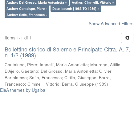
Author: Del Grosso, Maria Antonietta ×
Author: Cimmelli, Vittorio ×
Author: Cantalupo, Piero ×
Date issued: [1983 TO 1989] ×
Author: Sofia, Francesco ×
Show Advanced Filters
Items 1-1 di 1
Bollettino storico di Salerno e Principato Citra. A. 7,
n. 1/2 (1989)
Cantalupo, Piero
;
Iannelli, Maria Antonietta
;
Maurano, Attilio
;
D’Ajello, Gaetano
;
Del Grosso, Maria Antonietta
;
Olivieri,
Bartolomeo
;
Sofia, Francesco
;
Cirillo, Giuseppe
;
Barra,
Francesco
;
Cimmelli, Vittorio
;
Barra, Giuseppe
(
1989
)
EleA themes by Ugsiba